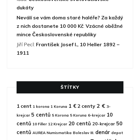
dukáty
Neválí se vám doma staré haléře? Za každý
z nich dostanete 10 000 Kč
:
Vzácné oběžné
mince Československé republiky
Jiří Pecl
:
František Josef I., 10 Heller 1892 –
1911
ŠTÍTKY
2 €
1 €
1 cent
2 centy
1 korona
1 Koruna
3-
5 centů
10
krejcar
5 Korona
5 Koruna
6-krejcar
centů
20 centů
50
20-krejcar
10 Filler
12 Krejcar
centů
denár
AUREA Numismatika
Boleslav III.
depot