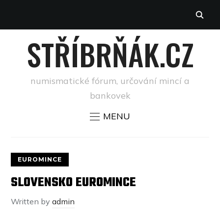
STŘÍBRŇÁK.CZ
numismatické fórum, určování mincí a
bankovek
MENU
EUROMINCE
SLOVENSKO EUROMINCE
Written by
admin