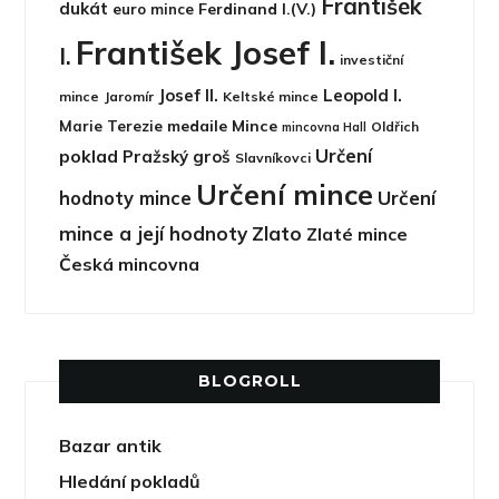
František
dukát
Ferdinand I.(V.)
euro mince
František Josef I.
I.
investiční
Josef II.
Leopold I.
mince
Jaromír
Keltské mince
medaile
Mince
Marie Terezie
Oldřich
mincovna Hall
Určení
poklad
Pražský groš
Slavníkovci
Určení mince
hodnoty mince
Určení
mince a její hodnoty
Zlato
Zlaté mince
Česká mincovna
BLOGROLL
Bazar antik
Hledání pokladů