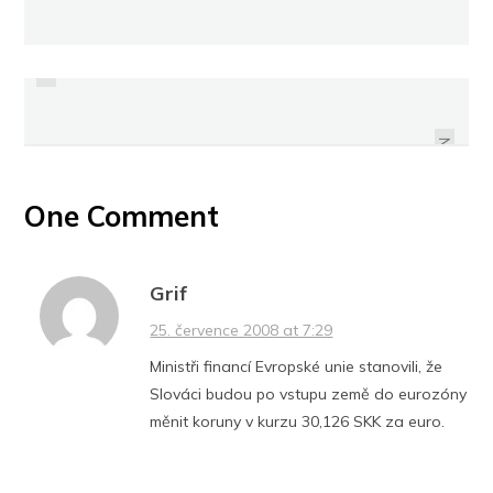
PREVIOUS
ZNAČKY MINCOVEN ZA VLÁDY
AFGANISTÁN - BANKOVKY
FRANTIŠKA JOSEFA I. (1848-1916)
NEXT
One Comment
Grif
25. července 2008 at 7:29
Ministři financí Evropské unie stanovili, že
Slováci budou po vstupu země do eurozóny
měnit koruny v kurzu 30,126 SKK za euro.