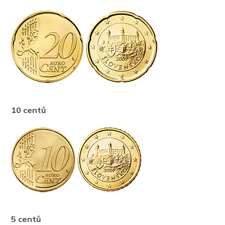
10 centů
5 centů