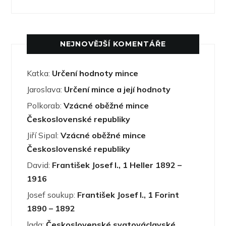
NEJNOVĚJŠÍ KOMENTÁŘE
Katka
:
Určení hodnoty mince
Jaroslava
:
Určení mince a její hodnoty
Polkorab
:
Vzácné oběžné mince
Československé republiky
Jiří Sipal
:
Vzácné oběžné mince
Československé republiky
David
:
František Josef I., 1 Heller 1892 –
1916
Josef soukup
:
František Josef I., 1 Forint
1890 – 1892
lada
:
Československé svatováclavské