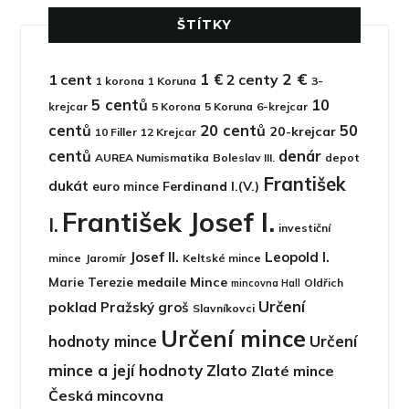
ŠTÍTKY
2 €
1 €
1 cent
2 centy
1 korona
1 Koruna
3-
5 centů
10
krejcar
5 Korona
5 Koruna
6-krejcar
centů
20 centů
50
20-krejcar
10 Filler
12 Krejcar
centů
denár
AUREA Numismatika
Boleslav III.
depot
František
dukát
Ferdinand I.(V.)
euro mince
František Josef I.
I.
investiční
Josef II.
Leopold I.
mince
Jaromír
Keltské mince
medaile
Mince
Marie Terezie
Oldřich
mincovna Hall
Určení
poklad
Pražský groš
Slavníkovci
Určení mince
hodnoty mince
Určení
mince a její hodnoty
Zlato
Zlaté mince
Česká mincovna