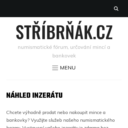
STŘÍBRŇÁK.CZ
numismatické fórum, určování mincí a
bankovek
MENU
NÁHLED INZERÁTU
Chcete výhodně prodat nebo nakoupit mince a
bankovky? Využijte služeb našeho numismatického
bazaru. Vystavení vašeho inzerátu je zdarma bez