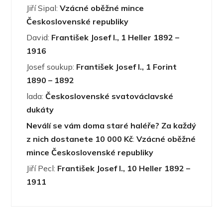
Jiří Sipal
:
Vzácné oběžné mince
Československé republiky
David
:
František Josef I., 1 Heller 1892 –
1916
Josef soukup
:
František Josef I., 1 Forint
1890 – 1892
lada
:
Československé svatováclavské
dukáty
Neválí se vám doma staré haléře? Za každý
z nich dostanete 10 000 Kč
:
Vzácné oběžné
mince Československé republiky
Jiří Pecl
:
František Josef I., 10 Heller 1892 –
1911