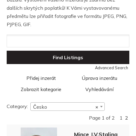
dalších skrytých poplatků! K Vámi vystavovanému
předmětu lze přiřadit fotografie ve formátu JPEG, PNG,
PJPEG, GIF.
Search
for:
Advanced Search
Přidej inzerát
Úprava inzerátu
Zobrazit kategorie
Vyhledávání
Category:
Česko
×
Page 1 of 2
1
2
Mince J.V.Stalina