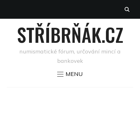
STŘÍBRŇÁK.CZ
numismatické fórum, určování mincí a
bankovek
MENU