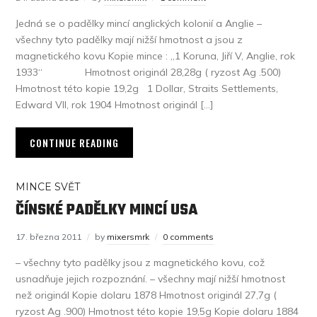
Jedná se o padělky mincí anglických kolonií a Anglie –
všechny tyto padělky mají nižší hmotnost a jsou z
magnetického kovu Kopie mince : „1 Koruna, Jiří V, Anglie, rok
1933“ Hmotnost originál 28,28g ( ryzost Ag .500)
Hmotnost této kopie 19,2g 1 Dollar, Straits Settlements,
Edward VII, rok 1904 Hmotnost originál […]
CONTINUE READING
MINCE SVĚT
ČÍNSKÉ PADĚLKY MINCÍ USA
17. března 2011
by
mixersmrk
0 comments
– všechny tyto padělky jsou z magnetického kovu, což
usnadňuje jejich rozpoznání. – všechny mají nižší hmotnost
než originál Kopie dolaru 1878 Hmotnost originál 27,7g (
ryzost Ag .900) Hmotnost této kopie 19,5g Kopie dolaru 1884