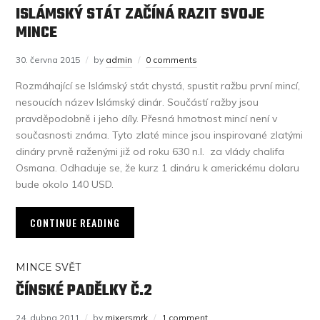
ISLÁMSKÝ STÁT ZAČÍNÁ RAZIT SVOJE
MINCE
30. června 2015
by
admin
0 comments
Rozmáhající se Islámský stát chystá, spustit ražbu první mincí,
nesoucích název Islámský dinár. Součástí ražby jsou
pravděpodobně i jeho díly. Přesná hmotnost mincí není v
současnosti známa. Tyto zlaté mince jsou inspirované zlatými
dináry prvně raženými již od roku 630 n.l. za vlády chalifa
Osmana. Odhaduje se, že kurz 1 dináru k americkému dolaru
bude okolo 140 USD.
CONTINUE READING
MINCE SVĚT
ČÍNSKÉ PADĚLKY Č.2
24. dubna 2011
by
mixersmrk
1 comment