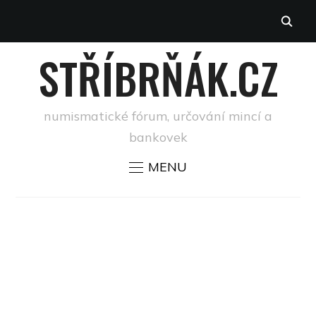
STŘÍBRŇÁK.CZ
numismatické fórum, určování mincí a
bankovek
MENU