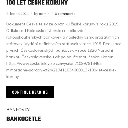
100 LET ČESKÉ KORUNY
2. ledna 2021
by
admin
0 comments
Dokument České televize o vzniku české koruny z roku 2019 .
Odluka od Rakouska-Uherska a kolkování
rakouskouherských bankovek a následný vznik prozatímních
státovek. Vydání definitivních státovek v roce 1919. Realizace
prvních Československých bankovek v roce 1926 Národní
bankou Československou až po současnou českou korun.
https://www.ceskatelevize.cz/ivysilani/10997918455-
mimoradne-porady-ct24/219411034000013-100-let-ceske-
koruny
CONTINUE READING
BANKOVKY
BANKOCETLE