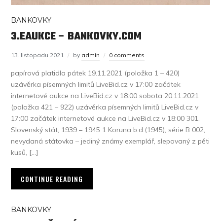
BANKOVKY
3.EAUKCE – BANKOVKY.COM
13. listopadu 2021
by
admin
0 comments
papírová platidla pátek 19.11.2021 (položka 1 – 420)
uzávěrka písemných limitů LiveBid.cz v 17:00 začátek
internetové aukce na LiveBid.cz v 18:00 sobota 20.11.2021
(položka 421 – 922) uzávěrka písemných limitů LiveBid.cz v
17:00 začátek internetové aukce na LiveBid.cz v 18:00 301.
Slovenský stát, 1939 – 1945 1 Koruna b.d.(1945), série B 002,
nevydaná státovka – jediný známy exemplář, slepovaný z pěti
kusů, […]
CONTINUE READING
BANKOVKY