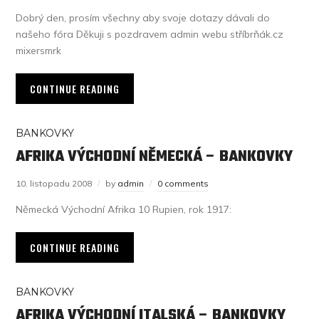
Dobrý den, prosím všechny aby svoje dotazy dávali do
našeho fóra Děkuji s pozdravem admin webu stříbrňák.cz
mixersmrk
CONTINUE READING
BANKOVKY
AFRIKA VÝCHODNÍ NĚMECKÁ – BANKOVKY
10. listopadu 2008
by
admin
0 comments
Německá Východní Afrika 10 Rupien, rok 1917:
CONTINUE READING
BANKOVKY
AFRIKA VÝCHODNÍ ITALSKÁ – BANKOVKY