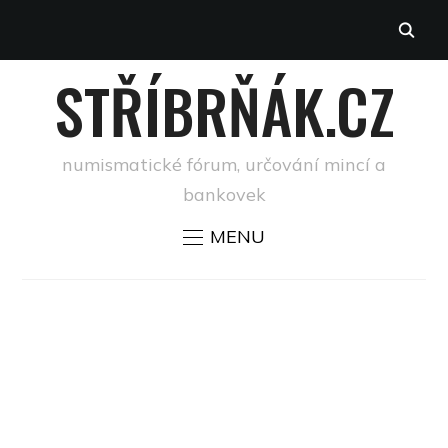
STŘÍBRŇÁK.CZ
numismatické fórum, určování mincí a
bankovek
MENU