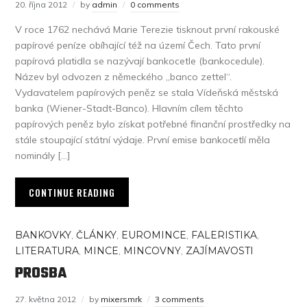
20. října 2012
by
admin
0 comments
V roce 1762 nechává Marie Terezie tisknout první rakouské
papírové peníze obíhající též na území Čech. Tato první
papírová platidla se nazývají bankocetle (bankocedule).
Název byl odvozen z německého „banco zettel“.
Vydavatelem papírových peněz se stala Vídeňská městská
banka (Wiener-Stadt-Banco). Hlavním cílem těchto
papírových peněz bylo získat potřebné finanční prostředky na
stále stoupající státní výdaje. První emise bankocetlí měla
nominály […]
CONTINUE READING
BANKOVKY
,
ČLÁNKY
,
EUROMINCE
,
FALERISTIKA
,
LITERATURA
,
MINCE
,
MINCOVNY
,
ZAJÍMAVOSTI
PROSBA
27. května 2012
by
mixersmrk
3 comments