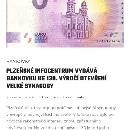
BANKOVKY
PLZEŇSKÉ INFOCENTRUM VYDÁVÁ
BANKOVKU KE 130. VÝROČÍ OTEVŘENÍ
VELKÉ SYNAGOGY
25. července 2023
by
admin
0 comments
Plzeňská Velká synagoga patří mezi tři největší synagogy
v Evropě a pět největších na světě. V loňské roce byla po
náročné rekonstrukci interiéru znovu zpřístupněna
návštěvníkům. Na začátku září uplyne 130 let od jejího