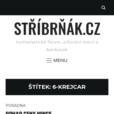
STŘÍBRŇÁK.CZ
numismatické fórum, určování mincí a
bankovek
MENU
ŠTÍTEK:
6-KREJCAR
PORADNA