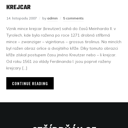
KREJCAR
14. listopadu 2007
by
admin
5 comments
Vznik mince krejcar (kreutzer) sahá do časů Meinharda II. v
Tyrolech, kde byla ražena po roce 1271 drobná stříbrná
mince – zwanziger – vigintiarus – grossus tirolinus. Na mincích
byl ražen obraz orlice a dvojitého kříže. Díky tomuto obrazci
kříže získal postupem času jméno Kreutzer nebo – li krejcar.
Od roku 1561 za vlády Ferdinanda I. jsou poprvé raženy
krejcary […]
CONTINUE READING