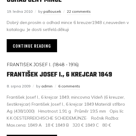
ODHAD CENY MINCE
19. ledna 2010
by
pallousek
22 comments
Dobrý den,prosím o odhad mince 6 kreuzer1948 c,neuveden v
katalogu. Je dosti setřelá.děkuji
CONTINUE READING
FRANTIŠEK JOSEF I. (1848 - 1916)
FRANTIŠEK JOSEF I., 6 KREJCAR 1849
8. srpna 2009
by
admin
6 comments
František Josef I., 6 krejcar 1849, mincovna Vídeň (6 kreuzer,
šestikrejcar) František Josef I., 6 krejcar 1849 Materiál stříbro
Ag (438/1000) Hmotnost 1,91 g Průměr 19,5 mm Opis líc
K·K·OESTERREICHISCHE SCHEIDEMÜNZE· Ročník Ražba:
Max.cena: 1849 A 18 € 1849 B 320 € 1849 C 80 €