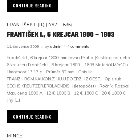
CONTINUE READING
FRANTIŠEK I. (II.) (1792 - 1835)
FRANTIŠEK I., 6 KREJCAR 1800 – 1803
11. července 2009
by
admin
4 comments
František I., 6 krejcar 1800, mincovna Praha (šestikrejcar nebo
6 kreuzer) František I., 6 krejcar 1800 – 1803 Materiál Měď Cu
Hmotnost 13,13 g Průměr 32 mm Opis líc
FRANZ.II.RÖM.KAI.KÖN.Z.HU.U.BÖ.ERZH.Z.OEST. Opis rub
SECHS.KREUTZER.ERBLAENDISH.(letopočet) Ročník: Ražba:
Max. cena 1800 A 12 € 1800 B 12 € 1800 C 20 € 1800 C
jiný […]
CONTINUE READING
MINCE