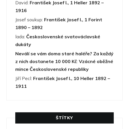
David
:
František Josef I., 1 Heller 1892 –
1916
Josef soukup
:
František Josef I., 1 Forint
1890 – 1892
lada
:
Československé svatováclavské
dukáty
Neválí se vám doma staré haléře? Za každý
z nich dostanete 10 000 Kč
:
Vzácné oběžné
mince Československé republiky
Jiří Pecl
:
František Josef I., 10 Heller 1892 –
1911
ŠTÍTKY