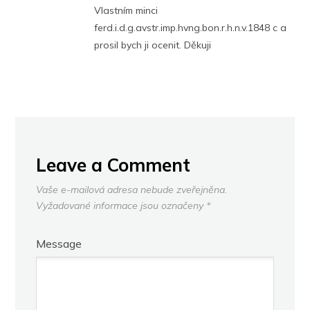
Vlastním minci
ferd.i.d.g.avstr.imp.hvng.bon.r.h.n.v.1848 c a
prosil bych ji ocenit. Děkuji
Leave a Comment
Vaše e-mailová adresa nebude zveřejněna.
Vyžadované informace jsou označeny
*
Message