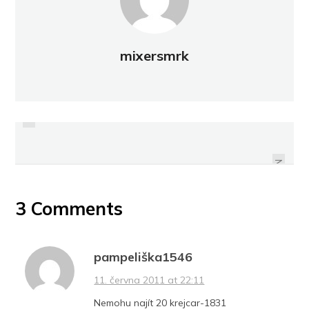
mixersmrk
PREVIOUS
FRANTIŠEK I., 20 KREJCAR 1817 –
FRANTIŠEK I., 1/2 KREJCAR 1812
1824
NEXT
3 Comments
pampeliška1546
11. června 2011 at 22:11
Nemohu najít 20 krejcar-1831