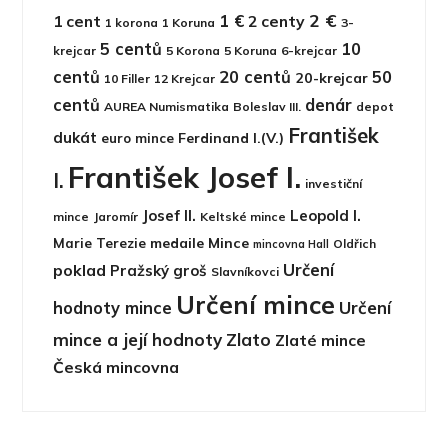
2 €
1 €
1 cent
2 centy
1 korona
1 Koruna
3-
5 centů
10
krejcar
5 Korona
5 Koruna
6-krejcar
centů
20 centů
50
20-krejcar
10 Filler
12 Krejcar
centů
denár
AUREA Numismatika
Boleslav III.
depot
František
dukát
Ferdinand I.(V.)
euro mince
František Josef I.
I.
investiční
Josef II.
Leopold I.
mince
Jaromír
Keltské mince
medaile
Mince
Marie Terezie
Oldřich
mincovna Hall
Určení
poklad
Pražský groš
Slavníkovci
Určení mince
hodnoty mince
Určení
mince a její hodnoty
Zlato
Zlaté mince
Česká mincovna