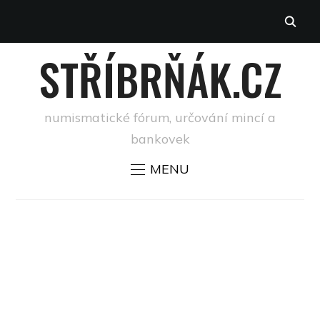
STŘÍBRŇÁK.CZ
numismatické fórum, určování mincí a
bankovek
MENU