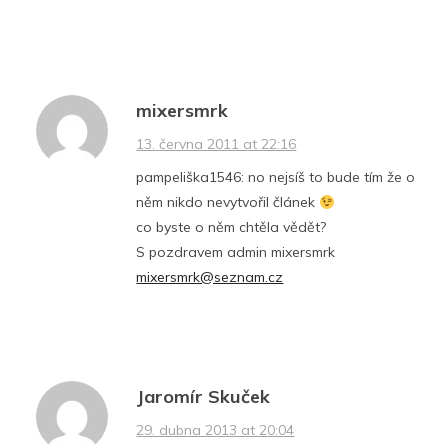
mixersmrk
13. června 2011 at 22:16
pampeliška1546: no nejsíš to bude tím že o
něm nikdo nevytvořil článek
co byste o něm chtěla vědět?
S pozdravem admin mixersmrk
mixersmrk@seznam.cz
Jaromír Skuček
29. dubna 2013 at 20:04