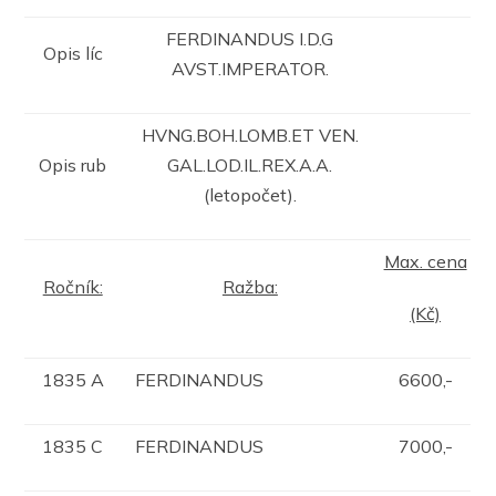
FERDINANDUS I.D.G
Opis líc
AVST.IMPERATOR.
HVNG.BOH.LOMB.ET VEN.
Opis rub
GAL.LOD.IL.REX.A.A.
(letopočet).
Max. cena
Ročník:
Ražba:
(Kč)
1835 A
FERDINANDUS
6600,-
1835 C
FERDINANDUS
7000,-