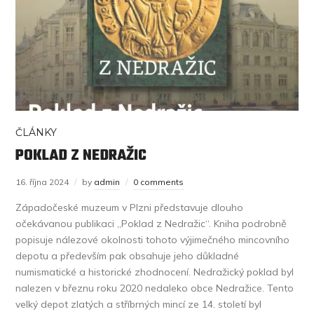
ČLÁNKY
POKLAD Z NEDRAŽIC
16. října 2024
by
admin
0 comments
Západočeské muzeum v Plzni představuje dlouho
očekávanou publikaci „Poklad z Nedražic“. Kniha podrobně
popisuje nálezové okolnosti tohoto výjimečného mincovního
depotu a především pak obsahuje jeho důkladné
numismatické a historické zhodnocení. Nedražický poklad byl
nalezen v březnu roku 2020 nedaleko obce Nedražice. Tento
velký depot zlatých a stříbrných mincí ze 14. století byl