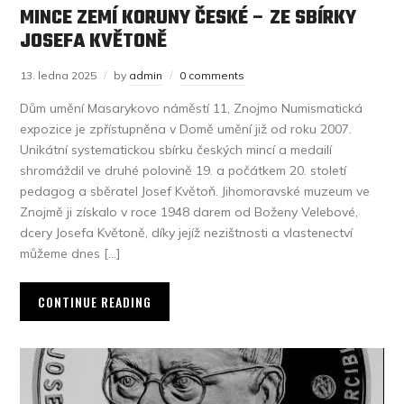
MINCE ZEMÍ KORUNY ČESKÉ – ZE SBÍRKY
JOSEFA KVĚTONĚ
13. ledna 2025
by
admin
0 comments
Dům umění Masarykovo náměstí 11, Znojmo Numismatická
expozice je zpřístupněna v Domě umění již od roku 2007.
Unikátní systematickou sbírku českých mincí a medailí
shromáždil ve druhé polovině 19. a počátkem 20. století
pedagog a sběratel Josef Květoň. Jihomoravské muzeum ve
Znojmě ji získalo v roce 1948 darem od Boženy Velebové,
dcery Josefa Květoně, díky jejíž nezištnosti a vlastenectví
můžeme dnes […]
CONTINUE READING