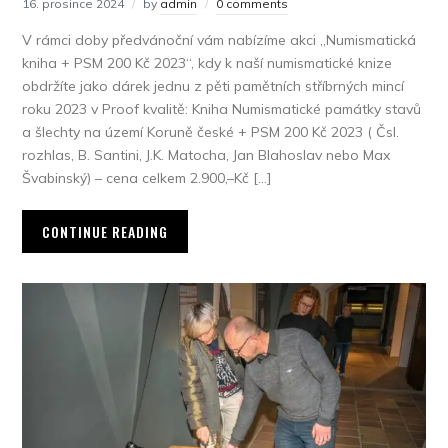
16. prosince 2024
by
admin
0 comments
V rámci doby předvánoční vám nabízíme akci „Numismatická
kniha + PSM 200 Kč 2023“, kdy k naší numismatické knize
obdržíte jako dárek jednu z pěti pamětních stříbrných mincí
roku 2023 v Proof kvalitě: Kniha Numismatické památky stavů
a šlechty na území Koruně české + PSM 200 Kč 2023 ( Čsl.
rozhlas, B. Santini, J.K. Matocha, Jan Blahoslav nebo Max
Švabinský) – cena celkem 2.900,–Kč […]
CONTINUE READING