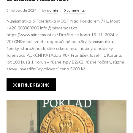
3. listopadu 2024
by
admin
0 comments
Numismatika & Faleristika MOST Nad Koridorem 776, Most
+420 608380206 info@mincemost.cz
https://www.mincemost.cz/ Dražba se koná 16. 11. 2024 v
20:00Níže naleznete doporučené položky! Numismatika,
šperky, starožitnosti, sklo a keramika, hodiny a hodinky,
faleristika AUKČNÍ KATALOG #87 František Josef I. 1 Koruna,
lot 100 kusů 1 Korun – různé typy BZ/KB, různé ročníky, různé
stavy, investiční Vyvolávací cena 5000 Kč
CONTINUE READING