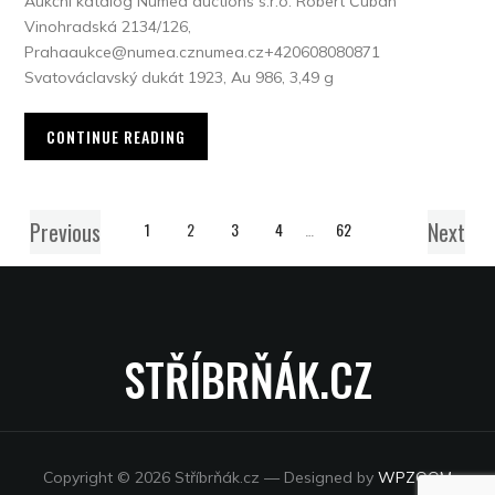
Aukční katalog Numea auctions s.r.o. Robert Čuban
Vinohradská 2134/126,
Prahaaukce@numea.cznumea.cz+420608080871
Svatováclavský dukát 1923, Au 986, 3,49 g
CONTINUE READING
Previous
Next
1
2
3
4
…
62
STŘÍBRŇÁK.CZ
Copyright © 2026 Stříbrňák.cz
— Designed by
WPZOOM