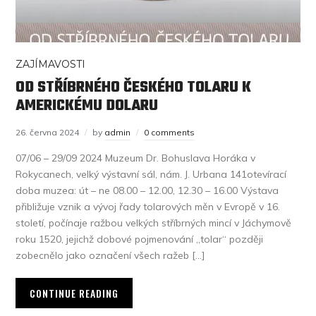
ZAJÍMAVOSTI
OD STŘÍBRNÉHO ČESKÉHO TOLARU K
AMERICKÉMU DOLARU
26. června 2024
by
admin
0 comments
07/06 – 29/09 2024 Muzeum Dr. Bohuslava Horáka v
Rokycanech, velký výstavní sál, nám. J. Urbana 141otevírací
doba muzea: út – ne 08.00 – 12.00, 12.30 – 16.00 Výstava
přibližuje vznik a vývoj řady tolarových měn v Evropě v 16.
století, počínaje ražbou velkých stříbrných mincí v Jáchymově
roku 1520, jejichž dobové pojmenování „tolar“ později
zobecnělo jako označení všech ražeb […]
CONTINUE READING