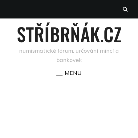
STŘÍBRŇÁK.CZ
numismatické fórum, určování mincí a
bankovek
MENU