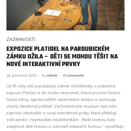
ZAJÍMAVOSTI
EXPOZICE PLATIDEL NA PARDUBICKÉM
ZÁMKU OŽILA – DĚTI SE MOHOU TĚŠIT NA
NOVÉ INTERAKTIVNÍ PRVKY
16. prosince 2024
by
admin
0 comments
Už tři roky vítá pardubický zámek návštěvníky v jedinečné
expozici Peníze si do hrobu nevezmeš, která provází historií
české měny, vypráví příběh amerického dolaru a vystavuje
slavný denárový poklad. Východočeské muzeum nyní tuto
expozici obohatilo o nové interaktivní prvky, které přibližují
svět peněz i nejmladším návštěvníkům. „Naší snahou bylo
zaujmout děti hravou a zároveň edukační formou,“ vysvětluje