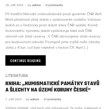
28. září 2024
by
admin
0 comments
Při tradiční Národní svatováclavské pouti guvernér ČNB Aleš
Michl představil zlatý dukát s vyobrazením svatého Václava.
Jedná se o historicky první dukát, který ČNB vydala. Kromě
historického významu dukát symbolizuje také úsilí ČNB
obnovit své zlaté rezervy. „V ČNB obnovujeme zlaté rezervy
pro budoucnost národa. Postupně jsme zvýšili naše zásoby
zlata z 8 tun, což bylo nejméně v historii ČR. Nyní […]
CONTINUE READING
LITERATURA
KNIHA: „NUMISMATICKÉ PAMÁTKY STAVŮ
A ŠLECHTY NA ÚZEMÍ KORUNY ČESKÉ“
7. září 2024
by
admin
0 comments
Vážení přátelé, rád bych vás informoval, že naše zajímavá a