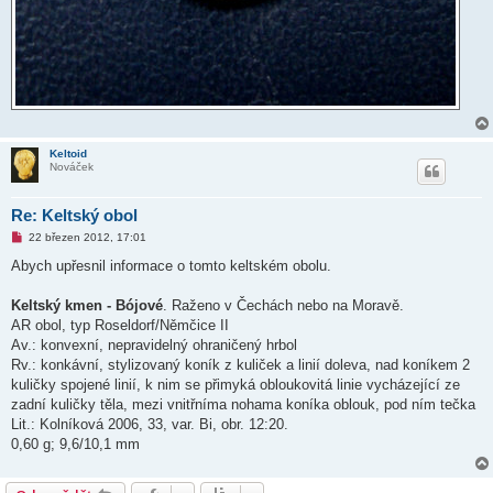
Keltoid
Nováček
Re: Keltský obol
N
22 březen 2012, 17:01
o
v
Abych upřesnil informace o tomto keltském obolu.
ý
p
ř
Keltský kmen - Bójové
. Raženo v Čechách nebo na Moravě.
í
AR obol, typ Roseldorf/Němčice II
s
p
Av.: konvexní, nepravidelný ohraničený hrbol
ě
Rv.: konkávní, stylizovaný koník z kuliček a linií doleva, nad koníkem 2
v
e
kuličky spojené linií, k nim se přimyká obloukovitá linie vycházející ze
k
zadní kuličky těla, mezi vnitřníma nohama koníka oblouk, pod ním tečka
Lit.: Kolníková 2006, 33, var. Bi, obr. 12:20.
0,60 g; 9,6/10,1 mm