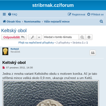
stribrnak.cz/forum
FAQ
Registrovat
Přihlásit se
H
Obsah fóra
Numismatika
Váše nejstarší mince
l
Keltský obol
e
Hledat
Pokročilé
Odpovědět
d
Přejít na nepřečtené příspěvky
• 2 příspěvky • Stránka
1
z
1
a
Keltoid
t
Nováček
Keltský obol
N
07 prosinec 2011, 14:30
o
v
Jedna z mnoha variant Keltského obolu s motivem koníka. Ač je tato
ý
stříbrná mince veliká okolo 0,9 mm, ukazuje zručnost a um Keltů.
p
ř
í
s
p
ě
v
e
k