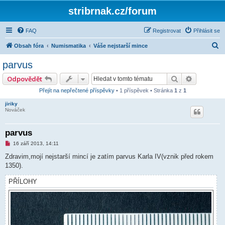
stribrnak.cz/forum
FAQ
Registrovat
Přihlásit se
H
Obsah fóra
Numismatika
Váše nejstarší mince
l
parvus
e
Hledat
Pokročilé
Odpovědět
d
Přejít na nepřečtené příspěvky
• 1 příspěvek • Stránka
1
z
1
a
jiriky
t
Nováček
parvus
N
16 září 2013, 14:11
o
v
Zdravim,mojí nejstarší mincí je zatím parvus Karla IV(vznik před rokem
ý
1350).
p
ř
í
PŘÍLOHY
s
p
ě
v
e
k