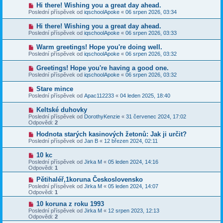
Hi there! Wishing you a great day ahead.
Poslední příspěvek od
iqschoolApoke
«
06 srpen 2026, 03:34
Hi there! Wishing you a great day ahead.
Poslední příspěvek od
iqschoolApoke
«
06 srpen 2026, 03:33
Warm greetings! Hope you're doing well.
Poslední příspěvek od
iqschoolApoke
«
06 srpen 2026, 03:32
Greetings! Hope you're having a good one.
Poslední příspěvek od
iqschoolApoke
«
06 srpen 2026, 03:32
Stare mince
Poslední příspěvek od
Apac112233
«
04 leden 2025, 18:40
Keltské duhovky
Poslední příspěvek od
DorothyKenzie
«
31 červenec 2024, 17:02
Odpovědi:
2
Hodnota starých kasinových žetonů: Jak ji určit?
Poslední příspěvek od
Jan B
«
12 březen 2024, 02:11
10 kc
Poslední příspěvek od
Jirka M
«
05 leden 2024, 14:16
Odpovědi:
1
Pětihaléř,1koruna Československo
Poslední příspěvek od
Jirka M
«
05 leden 2024, 14:07
Odpovědi:
1
10 koruna z roku 1993
Poslední příspěvek od
Jirka M
«
12 srpen 2023, 12:13
Odpovědi:
2