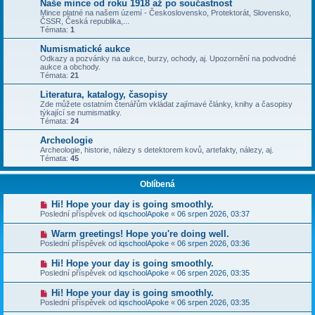
Naše mince od roku 1918 až po součastnost
Mince platné na našem území - Československo, Protektorát, Slovensko,
ČSSR, Česká republika,...
Témata:
1
Numismatické aukce
Odkazy a pozvánky na aukce, burzy, ochody, aj. Upozornění na podvodné
aukce a obchody.
Témata:
21
Literatura, katalogy, časopisy
Zde můžete ostatním čtenářům vkládat zajímavé články, knihy a časopisy
týkající se numismatiky.
Témata:
24
Archeologie
Archeologie, historie, nálezy s detektorem kovů, artefakty, nálezy, aj.
Témata:
45
Oblíbená
Hi! Hope your day is going smoothly.
Poslední příspěvek od
iqschoolApoke
«
06 srpen 2026, 03:37
Warm greetings! Hope you're doing well.
Poslední příspěvek od
iqschoolApoke
«
06 srpen 2026, 03:36
Hi! Hope your day is going smoothly.
Poslední příspěvek od
iqschoolApoke
«
06 srpen 2026, 03:35
Hi! Hope your day is going smoothly.
Poslední příspěvek od
iqschoolApoke
«
06 srpen 2026, 03:35