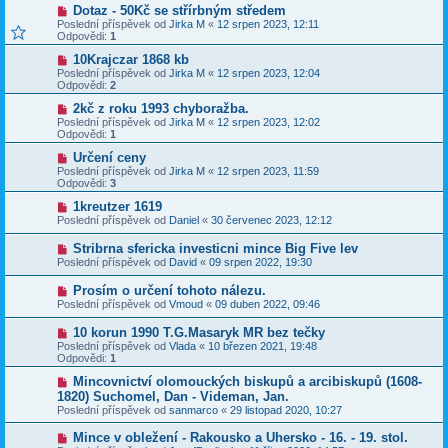
Dotaz - 50Kč se střírbným středem
Poslední příspěvek od
Jirka M
«
12 srpen 2023, 12:11
Odpovědi:
1
10Krajczar 1868 kb
Poslední příspěvek od
Jirka M
«
12 srpen 2023, 12:04
Odpovědi:
2
2kč z roku 1993 chyboražba.
Poslední příspěvek od
Jirka M
«
12 srpen 2023, 12:02
Odpovědi:
1
Určení ceny
Poslední příspěvek od
Jirka M
«
12 srpen 2023, 11:59
Odpovědi:
3
1kreutzer 1619
Poslední příspěvek od
Daniel
«
30 červenec 2023, 12:12
Stribrna sfericka investicni mince Big Five lev
Poslední příspěvek od
David
«
09 srpen 2022, 19:30
Prosím o určení tohoto nálezu.
Poslední příspěvek od
Vmoud
«
09 duben 2022, 09:46
10 korun 1990 T.G.Masaryk MR bez tečky
Poslední příspěvek od
Vlada
«
10 březen 2021, 19:48
Odpovědi:
1
Mincovnictví olomouckých biskupů a arcibiskupů (1608-
1820) Suchomel, Dan - Videman, Jan.
Poslední příspěvek od
sanmarco
«
29 listopad 2020, 10:27
Mince v obležení - Rakousko a Uhersko - 16. - 19. stol.