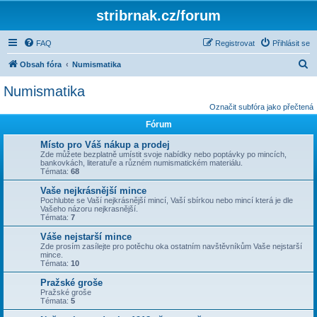
stribrnak.cz/forum
FAQ
Registrovat
Přihlásit se
H
Obsah fóra
Numismatika
l
Numismatika
e
Označit subfóra jako přečtená
d
Fórum
a
Místo pro Váš nákup a prodej
t
Zde můžete bezplatně umístit svoje nabídky nebo poptávky po mincích,
bankovkách, literatuře a různém numismatickém materiálu.
Témata:
68
Vaše nejkrásnější mince
Pochlubte se Vaší nejkrásnější mincí, Vaší sbírkou nebo mincí která je dle
Vašeho názoru nejkrasnější.
Témata:
7
Váše nejstarší mince
Zde prosím zasílejte pro potěchu oka ostatním navštěvníkům Vaše nejstarší
mince.
Témata:
10
Pražské groše
Pražské groše
Témata:
5