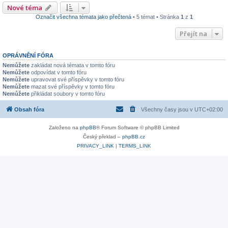
Nové téma
Označit všechna témata jako přečtená
• 5 témat • Stránka
1
z
1
Přejít na
OPRÁVNĚNÍ FÓRA
Nemůžete
zakládat nová témata v tomto fóru
Nemůžete
odpovídat v tomto fóru
Nemůžete
upravovat své příspěvky v tomto fóru
Nemůžete
mazat své příspěvky v tomto fóru
Nemůžete
přikládat soubory v tomto fóru
Obsah fóra
Všechny časy jsou v
UTC+02:00
Založeno na
phpBB
® Forum Software © phpBB Limited
Český překlad –
phpBB.cz
PRIVACY_LINK
|
TERMS_LINK