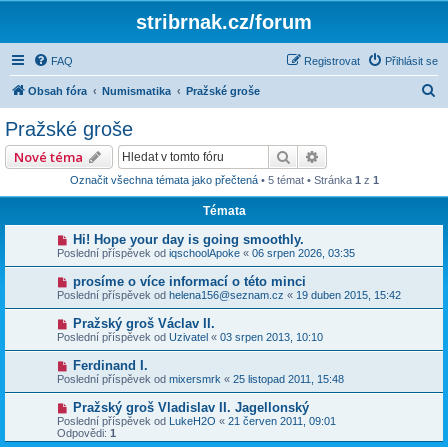
stribrnak.cz/forum
FAQ
Registrovat
Přihlásit se
H
Obsah fóra
Numismatika
Pražské groše
l
Pražské groše
e
Hledat
Pokročilé hledání
Nové téma
d
Označit všechna témata jako přečtená
• 5 témat • Stránka
1
z
1
a
Témata
t
Hi! Hope your day is going smoothly.
Poslední příspěvek od
iqschoolApoke
«
06 srpen 2026, 03:35
prosíme o více informací o této minci
Poslední příspěvek od
helena156@seznam.cz
«
19 duben 2015, 15:42
Pražský groš Václav II.
Poslední příspěvek od
Uzivatel
«
03 srpen 2013, 10:10
Ferdinand I.
Poslední příspěvek od
mixersmrk
«
25 listopad 2011, 15:48
Pražský groš Vladislav II. Jagellonský
Poslední příspěvek od
LukeH2O
«
21 červen 2011, 09:01
Odpovědi:
1