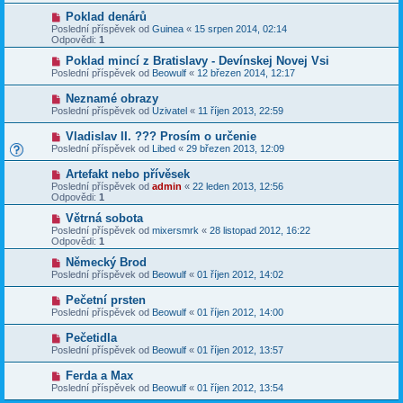
Poklad denárů
Poslední příspěvek od
Guinea
«
15 srpen 2014, 02:14
Odpovědi:
1
Poklad mincí z Bratislavy - Devínskej Novej Vsi
Poslední příspěvek od
Beowulf
«
12 březen 2014, 12:17
Neznamé obrazy
Poslední příspěvek od
Uzivatel
«
11 říjen 2013, 22:59
Vladislav II. ??? Prosím o určenie
Poslední příspěvek od
Libed
«
29 březen 2013, 12:09
Artefakt nebo přívěsek
Poslední příspěvek od
admin
«
22 leden 2013, 12:56
Odpovědi:
1
Větrná sobota
Poslední příspěvek od
mixersmrk
«
28 listopad 2012, 16:22
Odpovědi:
1
Německý Brod
Poslední příspěvek od
Beowulf
«
01 říjen 2012, 14:02
Pečetní prsten
Poslední příspěvek od
Beowulf
«
01 říjen 2012, 14:00
Pečetidla
Poslední příspěvek od
Beowulf
«
01 říjen 2012, 13:57
Ferda a Max
Poslední příspěvek od
Beowulf
«
01 říjen 2012, 13:54