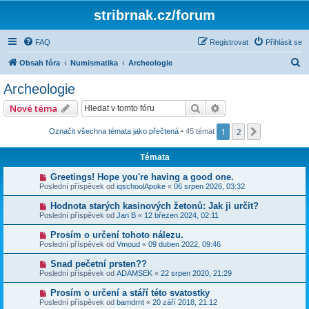
stribrnak.cz/forum
FAQ
Registrovat
Přihlásit se
H
Obsah fóra
Numismatika
Archeologie
l
Archeologie
e
Hledat
Pokročilé hledání
Nové téma
d
a
1
2
Další
Označit všechna témata jako přečtená
• 45 témat
t
Témata
Greetings! Hope you're having a good one.
Poslední příspěvek od
iqschoolApoke
«
06 srpen 2026, 03:32
Hodnota starých kasinových žetonů: Jak ji určit?
Poslední příspěvek od
Jan B
«
12 březen 2024, 02:11
Prosím o určení tohoto nálezu.
Poslední příspěvek od
Vmoud
«
09 duben 2022, 09:46
Snad pečetní prsten??
Poslední příspěvek od
ADAMSEK
«
22 srpen 2020, 21:29
Prosím o určení a stáří této svatostky
Poslední příspěvek od
bamdrnt
«
20 září 2018, 21:12