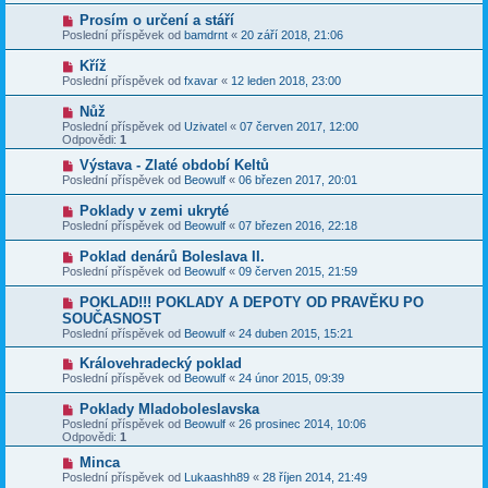
Prosím o určení a stáří
Poslední příspěvek od
bamdrnt
«
20 září 2018, 21:06
Kříž
Poslední příspěvek od
fxavar
«
12 leden 2018, 23:00
Nůž
Poslední příspěvek od
Uzivatel
«
07 červen 2017, 12:00
Odpovědi:
1
Výstava - Zlaté období Keltů
Poslední příspěvek od
Beowulf
«
06 březen 2017, 20:01
Poklady v zemi ukryté
Poslední příspěvek od
Beowulf
«
07 březen 2016, 22:18
Poklad denárů Boleslava II.
Poslední příspěvek od
Beowulf
«
09 červen 2015, 21:59
POKLAD!!! POKLADY A DEPOTY OD PRAVĚKU PO
SOUČASNOST
Poslední příspěvek od
Beowulf
«
24 duben 2015, 15:21
Královehradecký poklad
Poslední příspěvek od
Beowulf
«
24 únor 2015, 09:39
Poklady Mladoboleslavska
Poslední příspěvek od
Beowulf
«
26 prosinec 2014, 10:06
Odpovědi:
1
Minca
Poslední příspěvek od
Lukaashh89
«
28 říjen 2014, 21:49