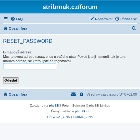
stribrnak.cz/forum
FAQ
Registrovat
Přihlásit se
H
Obsah fóra
l
RESET_PASSWORD
e
d
E-mailová adresa:
Musíte uvést adresu nastavenou u vašeho účtu. Pokud jste ji neměnili, tak je to e-
a
mailová adresa, se kterou jste se registrovali.
t
Obsah fóra
Všechny časy jsou v
UTC+02:00
Založeno na
phpBB
® Forum Software © phpBB Limited
Český překlad –
phpBB.cz
PRIVACY_LINK
|
TERMS_LINK