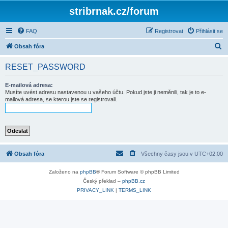
stribrnak.cz/forum
FAQ
Registrovat
Přihlásit se
H
Obsah fóra
l
RESET_PASSWORD
e
d
E-mailová adresa:
Musíte uvést adresu nastavenou u vašeho účtu. Pokud jste ji neměnili, tak je to e-
a
mailová adresa, se kterou jste se registrovali.
t
Obsah fóra
Všechny časy jsou v
UTC+02:00
Založeno na
phpBB
® Forum Software © phpBB Limited
Český překlad –
phpBB.cz
PRIVACY_LINK
|
TERMS_LINK