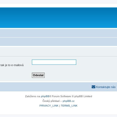
m
tak je to e-mailová
Kontaktujte nás
Založeno na
phpBB
® Forum Software © phpBB Limited
Český překlad –
phpBB.cz
PRIVACY_LINK
|
TERMS_LINK