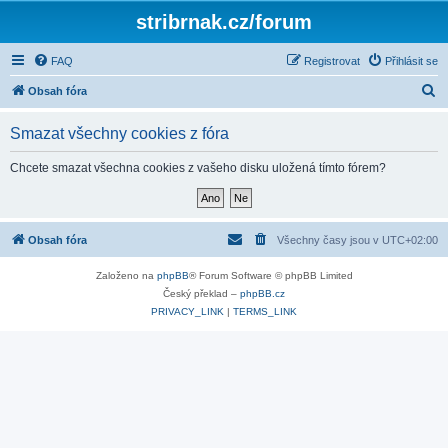
stribrnak.cz/forum
FAQ
Registrovat
Přihlásit se
H
Obsah fóra
l
Smazat všechny cookies z fóra
e
d
Chcete smazat všechna cookies z vašeho disku uložená tímto fórem?
a
t
Obsah fóra
Všechny časy jsou v
UTC+02:00
Založeno na
phpBB
® Forum Software © phpBB Limited
Český překlad –
phpBB.cz
PRIVACY_LINK
|
TERMS_LINK