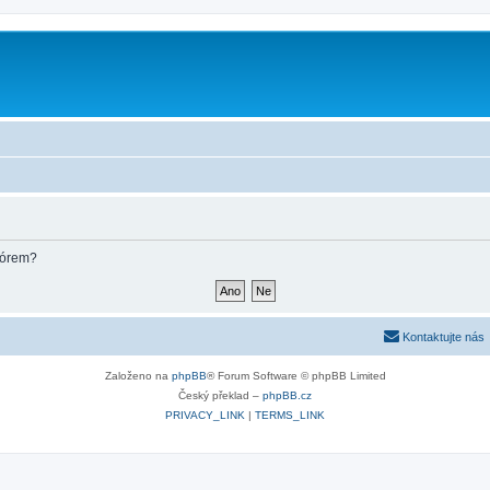
m
fórem?
Kontaktujte nás
Založeno na
phpBB
® Forum Software © phpBB Limited
Český překlad –
phpBB.cz
PRIVACY_LINK
|
TERMS_LINK