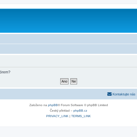
m
fórem?
Kontaktujte nás
Založeno na
phpBB
® Forum Software © phpBB Limited
Český překlad –
phpBB.cz
PRIVACY_LINK
|
TERMS_LINK