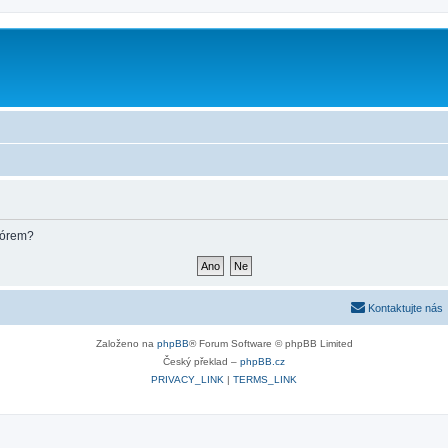
m
fórem?
Kontaktujte nás
Založeno na
phpBB
® Forum Software © phpBB Limited
Český překlad –
phpBB.cz
PRIVACY_LINK
|
TERMS_LINK