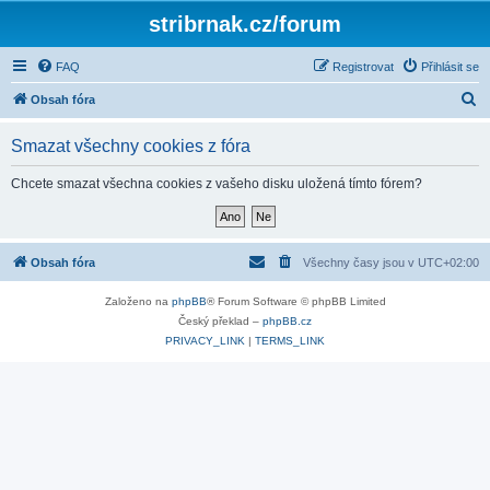
stribrnak.cz/forum
FAQ
Registrovat
Přihlásit se
H
Obsah fóra
l
Smazat všechny cookies z fóra
e
d
Chcete smazat všechna cookies z vašeho disku uložená tímto fórem?
a
t
Obsah fóra
Všechny časy jsou v
UTC+02:00
Založeno na
phpBB
® Forum Software © phpBB Limited
Český překlad –
phpBB.cz
PRIVACY_LINK
|
TERMS_LINK