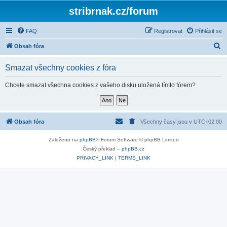
stribrnak.cz/forum
FAQ
Registrovat
Přihlásit se
H
Obsah fóra
l
Smazat všechny cookies z fóra
e
d
Chcete smazat všechna cookies z vašeho disku uložená tímto fórem?
a
t
Obsah fóra
Všechny časy jsou v
UTC+02:00
Založeno na
phpBB
® Forum Software © phpBB Limited
Český překlad –
phpBB.cz
PRIVACY_LINK
|
TERMS_LINK