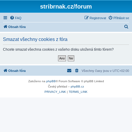
stribrnak.cz/forum
FAQ
Registrovat
Přihlásit se
H
Obsah fóra
l
Smazat všechny cookies z fóra
e
d
Chcete smazat všechna cookies z vašeho disku uložená tímto fórem?
a
t
Obsah fóra
Všechny časy jsou v
UTC+02:00
Založeno na
phpBB
® Forum Software © phpBB Limited
Český překlad –
phpBB.cz
PRIVACY_LINK
|
TERMS_LINK