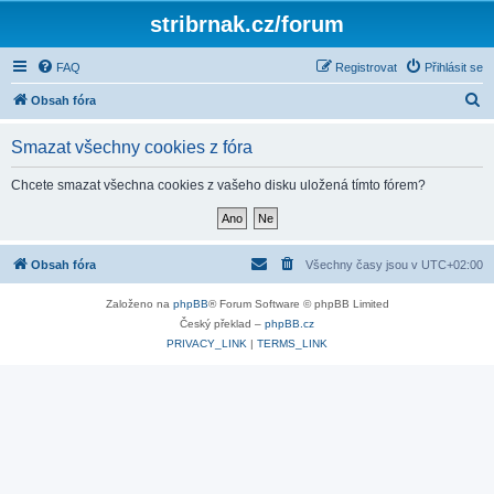
stribrnak.cz/forum
FAQ
Registrovat
Přihlásit se
H
Obsah fóra
l
Smazat všechny cookies z fóra
e
d
Chcete smazat všechna cookies z vašeho disku uložená tímto fórem?
a
t
Obsah fóra
Všechny časy jsou v
UTC+02:00
Založeno na
phpBB
® Forum Software © phpBB Limited
Český překlad –
phpBB.cz
PRIVACY_LINK
|
TERMS_LINK