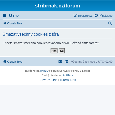
stribrnak.cz/forum
FAQ
Registrovat
Přihlásit se
H
Obsah fóra
l
Smazat všechny cookies z fóra
e
d
Chcete smazat všechna cookies z vašeho disku uložená tímto fórem?
a
t
Obsah fóra
Všechny časy jsou v
UTC+02:00
Založeno na
phpBB
® Forum Software © phpBB Limited
Český překlad –
phpBB.cz
PRIVACY_LINK
|
TERMS_LINK