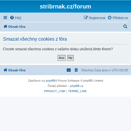
stribrnak.cz/forum
FAQ
Registrovat
Přihlásit se
H
Obsah fóra
l
Smazat všechny cookies z fóra
e
d
Chcete smazat všechna cookies z vašeho disku uložená tímto fórem?
a
t
Obsah fóra
Všechny časy jsou v
UTC+02:00
Založeno na
phpBB
® Forum Software © phpBB Limited
Český překlad –
phpBB.cz
PRIVACY_LINK
|
TERMS_LINK