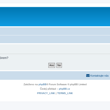
m
fórem?
Kontaktujte nás
Založeno na
phpBB
® Forum Software © phpBB Limited
Český překlad –
phpBB.cz
PRIVACY_LINK
|
TERMS_LINK