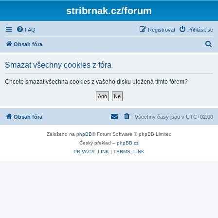
stribrnak.cz/forum
FAQ
Registrovat
Přihlásit se
H
Obsah fóra
l
Smazat všechny cookies z fóra
e
d
Chcete smazat všechna cookies z vašeho disku uložená tímto fórem?
a
t
Obsah fóra
Všechny časy jsou v
UTC+02:00
Založeno na
phpBB
® Forum Software © phpBB Limited
Český překlad –
phpBB.cz
PRIVACY_LINK
|
TERMS_LINK