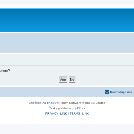
m
fórem?
Kontaktujte nás
Založeno na
phpBB
® Forum Software © phpBB Limited
Český překlad –
phpBB.cz
PRIVACY_LINK
|
TERMS_LINK