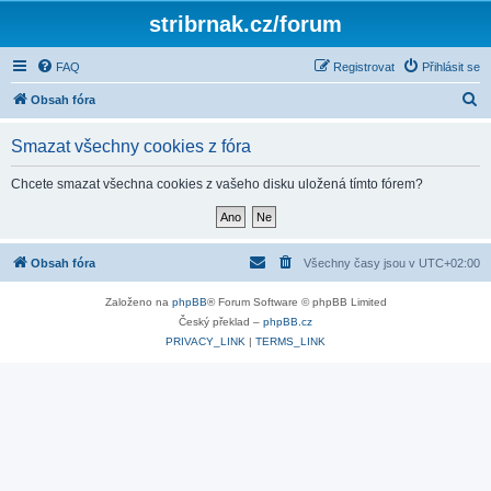
stribrnak.cz/forum
FAQ
Registrovat
Přihlásit se
H
Obsah fóra
l
Smazat všechny cookies z fóra
e
d
Chcete smazat všechna cookies z vašeho disku uložená tímto fórem?
a
t
Obsah fóra
Všechny časy jsou v
UTC+02:00
Založeno na
phpBB
® Forum Software © phpBB Limited
Český překlad –
phpBB.cz
PRIVACY_LINK
|
TERMS_LINK