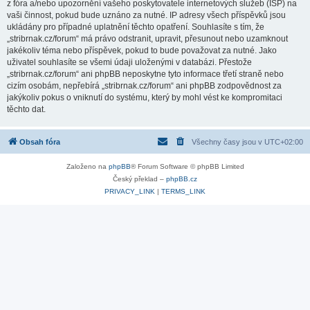
z fóra a/nebo upozornění vašeho poskytovatele internetových služeb (ISP) na
vaši činnost, pokud bude uznáno za nutné. IP adresy všech příspěvků jsou
ukládány pro případné uplatnění těchto opatření. Souhlasíte s tím, že
„stribrnak.cz/forum“ má právo odstranit, upravit, přesunout nebo uzamknout
jakékoliv téma nebo příspěvek, pokud to bude považovat za nutné. Jako
uživatel souhlasíte se všemi údaji uloženými v databázi. Přestože
„stribrnak.cz/forum“ ani phpBB neposkytne tyto informace třetí straně nebo
cizím osobám, nepřebírá „stribrnak.cz/forum“ ani phpBB zodpovědnost za
jakýkoliv pokus o vniknutí do systému, který by mohl vést ke kompromitaci
těchto dat.
Obsah fóra
Všechny časy jsou v
UTC+02:00
Založeno na
phpBB
® Forum Software © phpBB Limited
Český překlad –
phpBB.cz
PRIVACY_LINK
|
TERMS_LINK