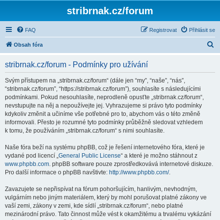
stribrnak.cz/forum
FAQ
Registrovat
Přihlásit se
H
Obsah fóra
l
stribrnak.cz/forum - Podmínky pro užívání
e
d
Svým přístupem na „stribrnak.cz/forum“ (dále jen “my”, “naše”, “nás”,
“stribrnak.cz/forum”, “https://stribrnak.cz/forum”), souhlasíte s následujícími
a
podmínkami. Pokud nesouhlasíte, neprodleně opusťte „stribrnak.cz/forum“,
t
nevstupujte na něj a nepoužívejte jej. Vyhrazujeme si právo tyto podmínky
kdykoliv změnit a učiníme vše potřebné pro to, abychom vás o této změně
informovali. Přesto je rozumné tyto podmínky průběžně sledovat vzhledem
k tomu, že používáním „stribrnak.cz/forum“ s nimi souhlasíte.
Naše fóra beží na systému phpBB, což je řešení internetového fóra, které je
vydané pod licencí „
General Public License
“ a které je možno stáhnout z
www.phpbb.com
. phpBB software pouze zprostředkovává internetové diskuze.
Pro další informace o phpBB navštivte:
http://www.phpbb.com/
.
Zavazujete se nepřispívat na fórum pohoršujícím, hanlivým, nevhodným,
vulgárním nebo jiným materiálem, který by mohl porušovat platné zákony ve
vaší zemi, zákony v zemi, kde sídlí „stribrnak.cz/forum“, nebo platné
mezinárodní právo. Tato činnost může vést k okamžitému a trvalému vykázání