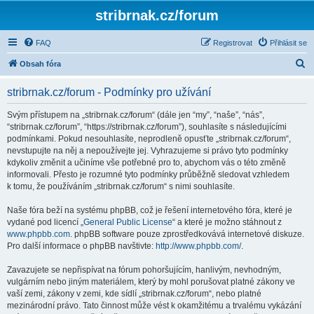
stribrnak.cz/forum
FAQ
Registrovat
Přihlásit se
H
Obsah fóra
l
stribrnak.cz/forum - Podmínky pro užívání
e
d
Svým přístupem na „stribrnak.cz/forum“ (dále jen “my”, “naše”, “nás”,
“stribrnak.cz/forum”, “https://stribrnak.cz/forum”), souhlasíte s následujícími
a
podmínkami. Pokud nesouhlasíte, neprodleně opusťte „stribrnak.cz/forum“,
t
nevstupujte na něj a nepoužívejte jej. Vyhrazujeme si právo tyto podmínky
kdykoliv změnit a učiníme vše potřebné pro to, abychom vás o této změně
informovali. Přesto je rozumné tyto podmínky průběžně sledovat vzhledem
k tomu, že používáním „stribrnak.cz/forum“ s nimi souhlasíte.
Naše fóra beží na systému phpBB, což je řešení internetového fóra, které je
vydané pod licencí „
General Public License
“ a které je možno stáhnout z
www.phpbb.com
. phpBB software pouze zprostředkovává internetové diskuze.
Pro další informace o phpBB navštivte:
http://www.phpbb.com/
.
Zavazujete se nepřispívat na fórum pohoršujícím, hanlivým, nevhodným,
vulgárním nebo jiným materiálem, který by mohl porušovat platné zákony ve
vaší zemi, zákony v zemi, kde sídlí „stribrnak.cz/forum“, nebo platné
mezinárodní právo. Tato činnost může vést k okamžitému a trvalému vykázání