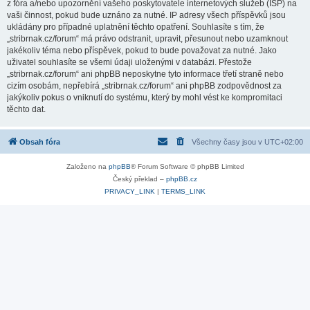
z fóra a/nebo upozornění vašeho poskytovatele internetových služeb (ISP) na
vaši činnost, pokud bude uznáno za nutné. IP adresy všech příspěvků jsou
ukládány pro případné uplatnění těchto opatření. Souhlasíte s tím, že
„stribrnak.cz/forum“ má právo odstranit, upravit, přesunout nebo uzamknout
jakékoliv téma nebo příspěvek, pokud to bude považovat za nutné. Jako
uživatel souhlasíte se všemi údaji uloženými v databázi. Přestože
„stribrnak.cz/forum“ ani phpBB neposkytne tyto informace třetí straně nebo
cizím osobám, nepřebírá „stribrnak.cz/forum“ ani phpBB zodpovědnost za
jakýkoliv pokus o vniknutí do systému, který by mohl vést ke kompromitaci
těchto dat.
Obsah fóra
Všechny časy jsou v
UTC+02:00
Založeno na
phpBB
® Forum Software © phpBB Limited
Český překlad –
phpBB.cz
PRIVACY_LINK
|
TERMS_LINK