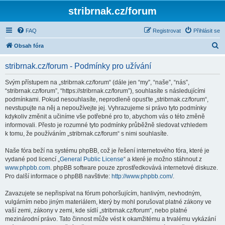
stribrnak.cz/forum
FAQ
Registrovat
Přihlásit se
H
Obsah fóra
l
stribrnak.cz/forum - Podmínky pro užívání
e
d
Svým přístupem na „stribrnak.cz/forum“ (dále jen “my”, “naše”, “nás”,
“stribrnak.cz/forum”, “https://stribrnak.cz/forum”), souhlasíte s následujícími
a
podmínkami. Pokud nesouhlasíte, neprodleně opusťte „stribrnak.cz/forum“,
t
nevstupujte na něj a nepoužívejte jej. Vyhrazujeme si právo tyto podmínky
kdykoliv změnit a učiníme vše potřebné pro to, abychom vás o této změně
informovali. Přesto je rozumné tyto podmínky průběžně sledovat vzhledem
k tomu, že používáním „stribrnak.cz/forum“ s nimi souhlasíte.
Naše fóra beží na systému phpBB, což je řešení internetového fóra, které je
vydané pod licencí „
General Public License
“ a které je možno stáhnout z
www.phpbb.com
. phpBB software pouze zprostředkovává internetové diskuze.
Pro další informace o phpBB navštivte:
http://www.phpbb.com/
.
Zavazujete se nepřispívat na fórum pohoršujícím, hanlivým, nevhodným,
vulgárním nebo jiným materiálem, který by mohl porušovat platné zákony ve
vaší zemi, zákony v zemi, kde sídlí „stribrnak.cz/forum“, nebo platné
mezinárodní právo. Tato činnost může vést k okamžitému a trvalému vykázání