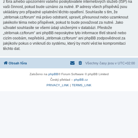
z fóra a/nebo upozornění vašeho poskytovatele internetových služeb (ISP) na
vaši činnost, pokud bude uznáno za nutné. IP adresy všech příspěvků jsou
ukládány pro případné uplatnění těchto opatření. Souhlasíte s tím, že
„stribrnak.cz/forum“ má právo odstranit, upravit, přesunout nebo uzamknout
jakékoliv téma nebo příspěvek, pokud to bude považovat za nutné. Jako
uživatel souhlasíte se všemi údaji uloženými v databázi. Přestože
„stribrnak.cz/forum“ ani phpBB neposkytne tyto informace třetí straně nebo
cizím osobám, nepřebírá „stribrnak.cz/forum“ ani phpBB zodpovědnost za
jakýkoliv pokus o vniknutí do systému, který by mohl vést ke kompromitaci
těchto dat.
Obsah fóra
Všechny časy jsou v
UTC+02:00
Založeno na
phpBB
® Forum Software © phpBB Limited
Český překlad –
phpBB.cz
PRIVACY_LINK
|
TERMS_LINK