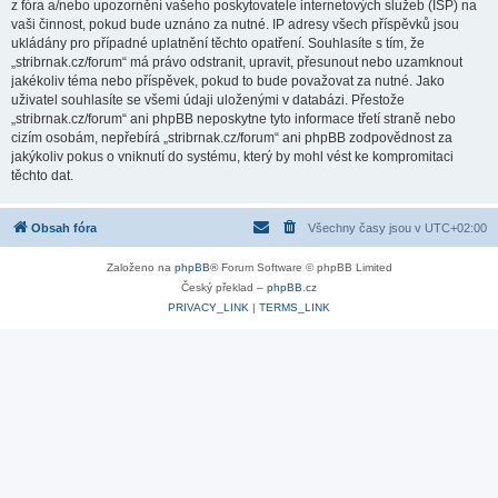
z fóra a/nebo upozornění vašeho poskytovatele internetových služeb (ISP) na
vaši činnost, pokud bude uznáno za nutné. IP adresy všech příspěvků jsou
ukládány pro případné uplatnění těchto opatření. Souhlasíte s tím, že
„stribrnak.cz/forum“ má právo odstranit, upravit, přesunout nebo uzamknout
jakékoliv téma nebo příspěvek, pokud to bude považovat za nutné. Jako
uživatel souhlasíte se všemi údaji uloženými v databázi. Přestože
„stribrnak.cz/forum“ ani phpBB neposkytne tyto informace třetí straně nebo
cizím osobám, nepřebírá „stribrnak.cz/forum“ ani phpBB zodpovědnost za
jakýkoliv pokus o vniknutí do systému, který by mohl vést ke kompromitaci
těchto dat.
Obsah fóra
Všechny časy jsou v
UTC+02:00
Založeno na
phpBB
® Forum Software © phpBB Limited
Český překlad –
phpBB.cz
PRIVACY_LINK
|
TERMS_LINK