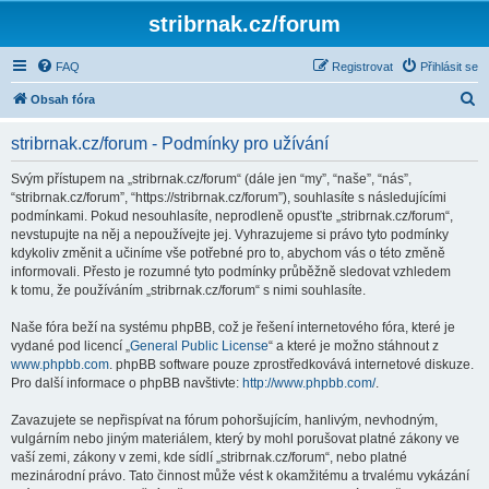
stribrnak.cz/forum
FAQ
Registrovat
Přihlásit se
H
Obsah fóra
l
stribrnak.cz/forum - Podmínky pro užívání
e
d
Svým přístupem na „stribrnak.cz/forum“ (dále jen “my”, “naše”, “nás”,
“stribrnak.cz/forum”, “https://stribrnak.cz/forum”), souhlasíte s následujícími
a
podmínkami. Pokud nesouhlasíte, neprodleně opusťte „stribrnak.cz/forum“,
t
nevstupujte na něj a nepoužívejte jej. Vyhrazujeme si právo tyto podmínky
kdykoliv změnit a učiníme vše potřebné pro to, abychom vás o této změně
informovali. Přesto je rozumné tyto podmínky průběžně sledovat vzhledem
k tomu, že používáním „stribrnak.cz/forum“ s nimi souhlasíte.
Naše fóra beží na systému phpBB, což je řešení internetového fóra, které je
vydané pod licencí „
General Public License
“ a které je možno stáhnout z
www.phpbb.com
. phpBB software pouze zprostředkovává internetové diskuze.
Pro další informace o phpBB navštivte:
http://www.phpbb.com/
.
Zavazujete se nepřispívat na fórum pohoršujícím, hanlivým, nevhodným,
vulgárním nebo jiným materiálem, který by mohl porušovat platné zákony ve
vaší zemi, zákony v zemi, kde sídlí „stribrnak.cz/forum“, nebo platné
mezinárodní právo. Tato činnost může vést k okamžitému a trvalému vykázání