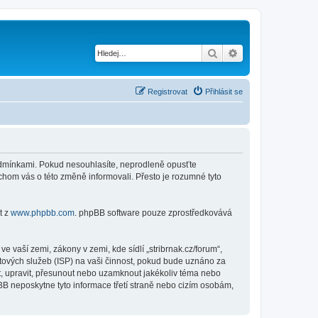
Hledat
Pokročilé hledání
Registrovat
Přihlásit se
i podmínkami. Pokud nesouhlasíte, neprodleně opusťte
ychom vás o této změně informovali. Přesto je rozumné tyto
t z
www.phpbb.com
. phpBB software pouze zprostředkovává
 vaší zemi, zákony v zemi, kde sídlí „stribrnak.cz/forum“,
tových služeb (ISP) na vaši činnost, pokud bude uznáno za
nit, upravit, přesunout nebo uzamknout jakékoliv téma nebo
BB neposkytne tyto informace třetí straně nebo cizím osobám,