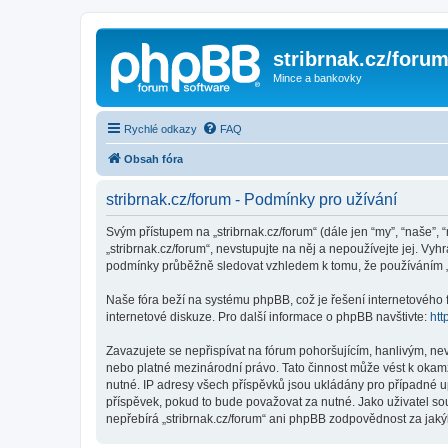
stribrnak.cz/foru
Mince a bankovky
Rychlé odkazy
FAQ
Obsah fóra
stribrnak.cz/forum - Podmínky pro užívání
Svým přístupem na „stribrnak.cz/forum“ (dále jen “my”, “naše”, “
„stribrnak.cz/forum“, nevstupujte na něj a nepoužívejte jej. Vy
podmínky průběžně sledovat vzhledem k tomu, že používáním „st
Naše fóra beží na systému phpBB, což je řešení internetového fó
internetové diskuze. Pro další informace o phpBB navštivte:
htt
Zavazujete se nepřispívat na fórum pohoršujícím, hanlivým, nev
nebo platné mezinárodní právo. Tato činnost může vést k okam
nutné. IP adresy všech příspěvků jsou ukládány pro případné up
příspěvek, pokud to bude považovat za nutné. Jako uživatel sou
nepřebírá „stribrnak.cz/forum“ ani phpBB zodpovědnost za jakýk