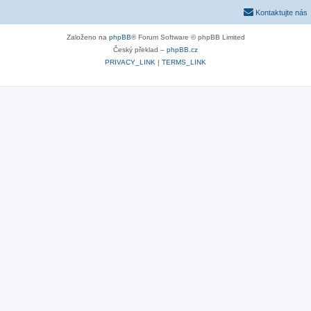
Kontaktujte nás
Založeno na
phpBB
® Forum Software © phpBB Limited
Český překlad –
phpBB.cz
PRIVACY_LINK
|
TERMS_LINK