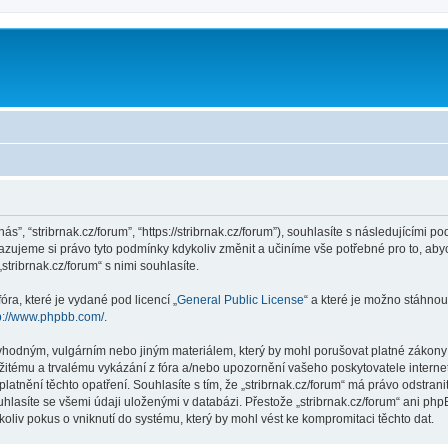
m
nás”, “stribrnak.cz/forum”, “https://stribrnak.cz/forum”), souhlasíte s následujícím
hrazujeme si právo tyto podmínky kdykoliv změnit a učiníme vše potřebné pro to, ab
ribrnak.cz/forum“ s nimi souhlasíte.
ra, které je vydané pod licencí „
General Public License
“ a které je možno stáhnou
p://www.phpbb.com/
.
hodným, vulgárním nebo jiným materiálem, který by mohl porušovat platné zákony ve
žitému a trvalému vykázání z fóra a/nebo upozornění vašeho poskytovatele interne
latnění těchto opatření. Souhlasíte s tím, že „stribrnak.cz/forum“ má právo odstra
hlasíte se všemi údaji uloženými v databázi. Přestože „stribrnak.cz/forum“ ani php
oliv pokus o vniknutí do systému, který by mohl vést ke kompromitaci těchto dat.