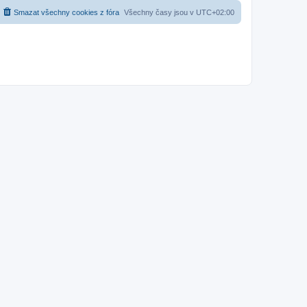
Smazat všechny cookies z fóra
Všechny časy jsou v
UTC+02:00