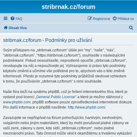
stribrnak.cz/forum
FAQ
Registrovat
Přihlásit se
H
Obsah fóra
l
stribrnak.cz/forum - Podmínky pro užívání
e
d
Svým přístupem na „stribrnak.cz/forum“ (dále jen “my”, “naše”, “nás”,
“stribrnak.cz/forum”, “https://stribrnak.cz/forum”), souhlasíte s následujícími
a
podmínkami. Pokud nesouhlasíte, neprodleně opusťte „stribrnak.cz/forum“,
t
nevstupujte na něj a nepoužívejte jej. Vyhrazujeme si právo tyto podmínky
kdykoliv změnit a učiníme vše potřebné pro to, abychom vás o této změně
informovali. Přesto je rozumné tyto podmínky průběžně sledovat vzhledem
k tomu, že používáním „stribrnak.cz/forum“ s nimi souhlasíte.
Naše fóra beží na systému phpBB, což je řešení internetového fóra, které je
vydané pod licencí „
General Public License
“ a které je možno stáhnout z
www.phpbb.com
. phpBB software pouze zprostředkovává internetové diskuze.
Pro další informace o phpBB navštivte:
http://www.phpbb.com/
.
Zavazujete se nepřispívat na fórum pohoršujícím, hanlivým, nevhodným,
vulgárním nebo jiným materiálem, který by mohl porušovat platné zákony ve
vaší zemi, zákony v zemi, kde sídlí „stribrnak.cz/forum“, nebo platné
mezinárodní právo. Tato činnost může vést k okamžitému a trvalému vykázání