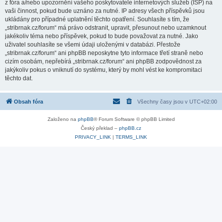
z fóra a/nebo upozornění vašeho poskytovatele internetových služeb (ISP) na
vaši činnost, pokud bude uznáno za nutné. IP adresy všech příspěvků jsou
ukládány pro případné uplatnění těchto opatření. Souhlasíte s tím, že
„stribrnak.cz/forum“ má právo odstranit, upravit, přesunout nebo uzamknout
jakékoliv téma nebo příspěvek, pokud to bude považovat za nutné. Jako
uživatel souhlasíte se všemi údaji uloženými v databázi. Přestože
„stribrnak.cz/forum“ ani phpBB neposkytne tyto informace třetí straně nebo
cizím osobám, nepřebírá „stribrnak.cz/forum“ ani phpBB zodpovědnost za
jakýkoliv pokus o vniknutí do systému, který by mohl vést ke kompromitaci
těchto dat.
Obsah fóra
Všechny časy jsou v
UTC+02:00
Založeno na
phpBB
® Forum Software © phpBB Limited
Český překlad –
phpBB.cz
PRIVACY_LINK
|
TERMS_LINK