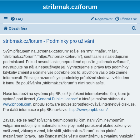
stribrnak.cz/forum
FAQ
Registrovat
Přihlásit se
H
Obsah fóra
l
stribrnak.cz/forum - Podmínky pro užívání
e
d
Svým přístupem na „stribrnak.cz/forum“ (dále jen “my”, “naše”, “nás”,
“stribrnak.cz/forum”, “https://stribrnak.cz/forum”), souhlasíte s následujícími
a
podmínkami. Pokud nesouhlasíte, neprodleně opusťte „stribrnak.cz/forum“,
t
nevstupujte na něj a nepoužívejte jej. Vyhrazujeme si právo tyto podmínky
kdykoliv změnit a učiníme vše potřebné pro to, abychom vás o této změně
informovali. Přesto je rozumné tyto podmínky průběžně sledovat vzhledem
k tomu, že používáním „stribrnak.cz/forum“ s nimi souhlasíte.
Naše fóra beží na systému phpBB, což je řešení internetového fóra, které je
vydané pod licencí „
General Public License
“ a které je možno stáhnout z
www.phpbb.com
. phpBB software pouze zprostředkovává internetové diskuze.
Pro další informace o phpBB navštivte:
http://www.phpbb.com/
.
Zavazujete se nepřispívat na fórum pohoršujícím, hanlivým, nevhodným,
vulgárním nebo jiným materiálem, který by mohl porušovat platné zákony ve
vaší zemi, zákony v zemi, kde sídlí „stribrnak.cz/forum“, nebo platné
mezinárodní právo. Tato činnost může vést k okamžitému a trvalému vykázání