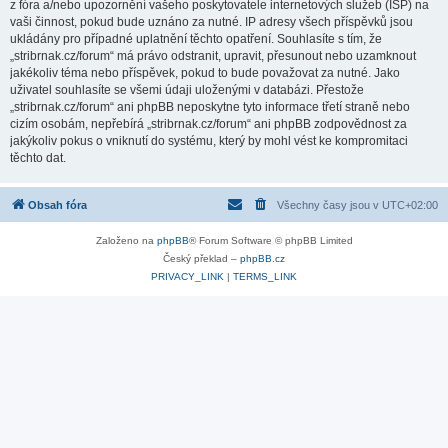
z fóra a/nebo upozornění vašeho poskytovatele internetových služeb (ISP) na
vaši činnost, pokud bude uznáno za nutné. IP adresy všech příspěvků jsou
ukládány pro případné uplatnění těchto opatření. Souhlasíte s tím, že
„stribrnak.cz/forum“ má právo odstranit, upravit, přesunout nebo uzamknout
jakékoliv téma nebo příspěvek, pokud to bude považovat za nutné. Jako
uživatel souhlasíte se všemi údaji uloženými v databázi. Přestože
„stribrnak.cz/forum“ ani phpBB neposkytne tyto informace třetí straně nebo
cizím osobám, nepřebírá „stribrnak.cz/forum“ ani phpBB zodpovědnost za
jakýkoliv pokus o vniknutí do systému, který by mohl vést ke kompromitaci
těchto dat.
Obsah fóra
Všechny časy jsou v
UTC+02:00
Založeno na
phpBB
® Forum Software © phpBB Limited
Český překlad –
phpBB.cz
PRIVACY_LINK
|
TERMS_LINK