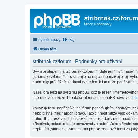
stribrnak.cz/foru
Mince a bankovky
Rychlé odkazy
FAQ
Obsah fóra
stribrnak.cz/forum - Podmínky pro užívání
Svým přístupem na „stribrnak.cz/forum“ (dále jen “my”, “naše”, “
„stribrnak.cz/forum“, nevstupujte na něj a nepoužívejte jej. Vy
podmínky průběžně sledovat vzhledem k tomu, že používáním „st
Naše fóra beží na systému phpBB, což je řešení internetového fó
internetové diskuze. Pro další informace o phpBB navštivte:
htt
Zavazujete se nepřispívat na fórum pohoršujícím, hanlivým, nev
nebo platné mezinárodní právo. Tato činnost může vést k okam
nutné. IP adresy všech příspěvků jsou ukládány pro případné up
příspěvek, pokud to bude považovat za nutné. Jako uživatel sou
nepřebírá „stribrnak.cz/forum“ ani phpBB zodpovědnost za jakýk