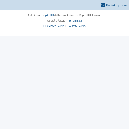
Kontaktujte nás
Založeno na
phpBB
® Forum Software © phpBB Limited
Český překlad –
phpBB.cz
PRIVACY_LINK
|
TERMS_LINK