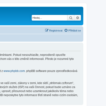
Hledat
Pokročilé hledání
Registrovat
Přihlásit se
i podmínkami. Pokud nesouhlasíte, neprodleně opusťte
ychom vás o této změně informovali. Přesto je rozumné tyto
t z
www.phpbb.com
. phpBB software pouze zprostředkovává
 vaší zemi, zákony v zemi, kde sídlí „stribrnak.cz/forum“,
tových služeb (ISP) na vaši činnost, pokud bude uznáno za
nit, upravit, přesunout nebo uzamknout jakékoliv téma nebo
BB neposkytne tyto informace třetí straně nebo cizím osobám,