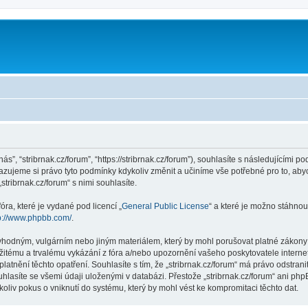
m
nás”, “stribrnak.cz/forum”, “https://stribrnak.cz/forum”), souhlasíte s následujícím
hrazujeme si právo tyto podmínky kdykoliv změnit a učiníme vše potřebné pro to, ab
ribrnak.cz/forum“ s nimi souhlasíte.
ra, které je vydané pod licencí „
General Public License
“ a které je možno stáhnou
p://www.phpbb.com/
.
hodným, vulgárním nebo jiným materiálem, který by mohl porušovat platné zákony ve
žitému a trvalému vykázání z fóra a/nebo upozornění vašeho poskytovatele interne
latnění těchto opatření. Souhlasíte s tím, že „stribrnak.cz/forum“ má právo odstra
hlasíte se všemi údaji uloženými v databázi. Přestože „stribrnak.cz/forum“ ani php
oliv pokus o vniknutí do systému, který by mohl vést ke kompromitaci těchto dat.