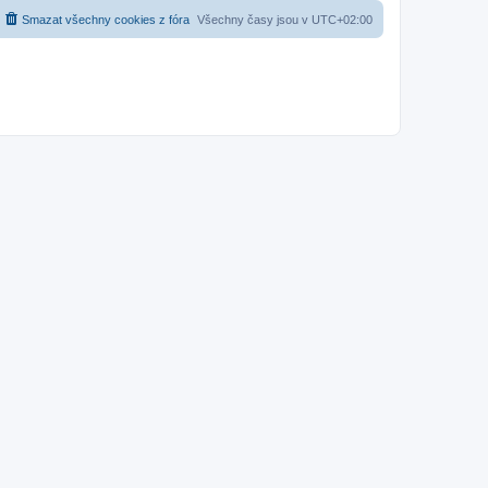
Smazat všechny cookies z fóra
Všechny časy jsou v
UTC+02:00