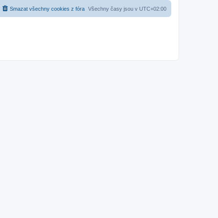
Smazat všechny cookies z fóra
Všechny časy jsou v
UTC+02:00