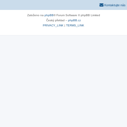
Kontaktujte nás
Založeno na
phpBB
® Forum Software © phpBB Limited
Český překlad –
phpBB.cz
PRIVACY_LINK
|
TERMS_LINK