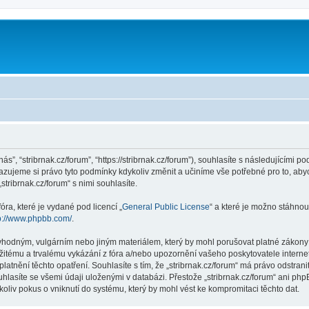
m
nás”, “stribrnak.cz/forum”, “https://stribrnak.cz/forum”), souhlasíte s následujícím
hrazujeme si právo tyto podmínky kdykoliv změnit a učiníme vše potřebné pro to, ab
ribrnak.cz/forum“ s nimi souhlasíte.
ra, které je vydané pod licencí „
General Public License
“ a které je možno stáhnou
p://www.phpbb.com/
.
hodným, vulgárním nebo jiným materiálem, který by mohl porušovat platné zákony ve
žitému a trvalému vykázání z fóra a/nebo upozornění vašeho poskytovatele interne
latnění těchto opatření. Souhlasíte s tím, že „stribrnak.cz/forum“ má právo odstra
hlasíte se všemi údaji uloženými v databázi. Přestože „stribrnak.cz/forum“ ani php
oliv pokus o vniknutí do systému, který by mohl vést ke kompromitaci těchto dat.