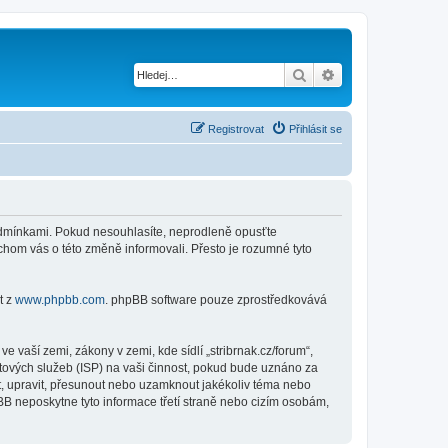
Hledat
Pokročilé hledání
Registrovat
Přihlásit se
i podmínkami. Pokud nesouhlasíte, neprodleně opusťte
ychom vás o této změně informovali. Přesto je rozumné tyto
t z
www.phpbb.com
. phpBB software pouze zprostředkovává
 vaší zemi, zákony v zemi, kde sídlí „stribrnak.cz/forum“,
tových služeb (ISP) na vaši činnost, pokud bude uznáno za
nit, upravit, přesunout nebo uzamknout jakékoliv téma nebo
BB neposkytne tyto informace třetí straně nebo cizím osobám,