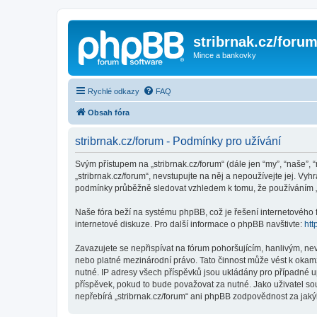
stribrnak.cz/foru
Mince a bankovky
Rychlé odkazy
FAQ
Obsah fóra
stribrnak.cz/forum - Podmínky pro užívání
Svým přístupem na „stribrnak.cz/forum“ (dále jen “my”, “naše”, “
„stribrnak.cz/forum“, nevstupujte na něj a nepoužívejte jej. Vy
podmínky průběžně sledovat vzhledem k tomu, že používáním „st
Naše fóra beží na systému phpBB, což je řešení internetového fó
internetové diskuze. Pro další informace o phpBB navštivte:
htt
Zavazujete se nepřispívat na fórum pohoršujícím, hanlivým, nev
nebo platné mezinárodní právo. Tato činnost může vést k okam
nutné. IP adresy všech příspěvků jsou ukládány pro případné up
příspěvek, pokud to bude považovat za nutné. Jako uživatel sou
nepřebírá „stribrnak.cz/forum“ ani phpBB zodpovědnost za jakýk