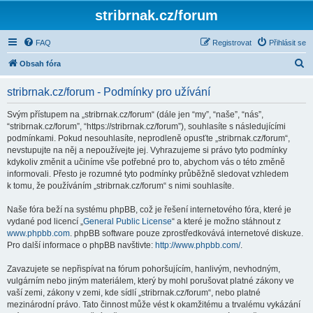
stribrnak.cz/forum
FAQ
Registrovat
Přihlásit se
H
Obsah fóra
l
stribrnak.cz/forum - Podmínky pro užívání
e
d
Svým přístupem na „stribrnak.cz/forum“ (dále jen “my”, “naše”, “nás”,
“stribrnak.cz/forum”, “https://stribrnak.cz/forum”), souhlasíte s následujícími
a
podmínkami. Pokud nesouhlasíte, neprodleně opusťte „stribrnak.cz/forum“,
t
nevstupujte na něj a nepoužívejte jej. Vyhrazujeme si právo tyto podmínky
kdykoliv změnit a učiníme vše potřebné pro to, abychom vás o této změně
informovali. Přesto je rozumné tyto podmínky průběžně sledovat vzhledem
k tomu, že používáním „stribrnak.cz/forum“ s nimi souhlasíte.
Naše fóra beží na systému phpBB, což je řešení internetového fóra, které je
vydané pod licencí „
General Public License
“ a které je možno stáhnout z
www.phpbb.com
. phpBB software pouze zprostředkovává internetové diskuze.
Pro další informace o phpBB navštivte:
http://www.phpbb.com/
.
Zavazujete se nepřispívat na fórum pohoršujícím, hanlivým, nevhodným,
vulgárním nebo jiným materiálem, který by mohl porušovat platné zákony ve
vaší zemi, zákony v zemi, kde sídlí „stribrnak.cz/forum“, nebo platné
mezinárodní právo. Tato činnost může vést k okamžitému a trvalému vykázání