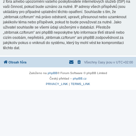
z fóra a/nebo upozornění vašeho poskytovatele internetových služeb (ISP) na
vaši činnost, pokud bude uznáno za nutné. IP adresy všech příspěvků jsou
ukládány pro případné uplatnění těchto opatření. Souhlasíte s tím, že
„stribrnak.cz/forum“ má právo odstranit, upravit, přesunout nebo uzamknout
jakékoliv téma nebo příspěvek, pokud to bude považovat za nutné. Jako
uživatel souhlasíte se všemi údaji uloženými v databázi. Přestože
„stribrnak.cz/forum“ ani phpBB neposkytne tyto informace třetí straně nebo
cizím osobám, nepřebírá „stribrnak.cz/forum“ ani phpBB zodpovědnost za
jakýkoliv pokus o vniknutí do systému, který by mohl vést ke kompromitaci
těchto dat.
Obsah fóra
Všechny časy jsou v
UTC+02:00
Založeno na
phpBB
® Forum Software © phpBB Limited
Český překlad –
phpBB.cz
PRIVACY_LINK
|
TERMS_LINK