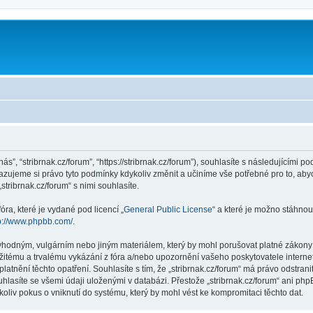
m
nás”, “stribrnak.cz/forum”, “https://stribrnak.cz/forum”), souhlasíte s následujícím
hrazujeme si právo tyto podmínky kdykoliv změnit a učiníme vše potřebné pro to, ab
ribrnak.cz/forum“ s nimi souhlasíte.
ra, které je vydané pod licencí „
General Public License
“ a které je možno stáhnou
p://www.phpbb.com/
.
hodným, vulgárním nebo jiným materiálem, který by mohl porušovat platné zákony ve
žitému a trvalému vykázání z fóra a/nebo upozornění vašeho poskytovatele interne
latnění těchto opatření. Souhlasíte s tím, že „stribrnak.cz/forum“ má právo odstra
hlasíte se všemi údaji uloženými v databázi. Přestože „stribrnak.cz/forum“ ani php
oliv pokus o vniknutí do systému, který by mohl vést ke kompromitaci těchto dat.