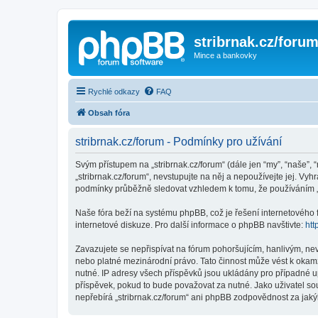
stribrnak.cz/foru
Mince a bankovky
Rychlé odkazy
FAQ
Obsah fóra
stribrnak.cz/forum - Podmínky pro užívání
Svým přístupem na „stribrnak.cz/forum“ (dále jen “my”, “naše”, “
„stribrnak.cz/forum“, nevstupujte na něj a nepoužívejte jej. Vy
podmínky průběžně sledovat vzhledem k tomu, že používáním „st
Naše fóra beží na systému phpBB, což je řešení internetového fó
internetové diskuze. Pro další informace o phpBB navštivte:
htt
Zavazujete se nepřispívat na fórum pohoršujícím, hanlivým, nev
nebo platné mezinárodní právo. Tato činnost může vést k okam
nutné. IP adresy všech příspěvků jsou ukládány pro případné up
příspěvek, pokud to bude považovat za nutné. Jako uživatel sou
nepřebírá „stribrnak.cz/forum“ ani phpBB zodpovědnost za jakýk