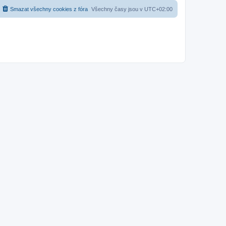
Smazat všechny cookies z fóra
Všechny časy jsou v
UTC+02:00