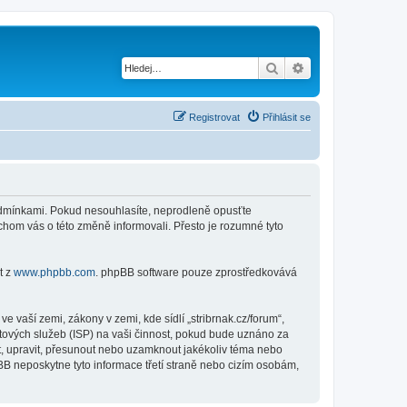
Hledat
Pokročilé hledání
Registrovat
Přihlásit se
i podmínkami. Pokud nesouhlasíte, neprodleně opusťte
ychom vás o této změně informovali. Přesto je rozumné tyto
t z
www.phpbb.com
. phpBB software pouze zprostředkovává
 vaší zemi, zákony v zemi, kde sídlí „stribrnak.cz/forum“,
tových služeb (ISP) na vaši činnost, pokud bude uznáno za
nit, upravit, přesunout nebo uzamknout jakékoliv téma nebo
BB neposkytne tyto informace třetí straně nebo cizím osobám,