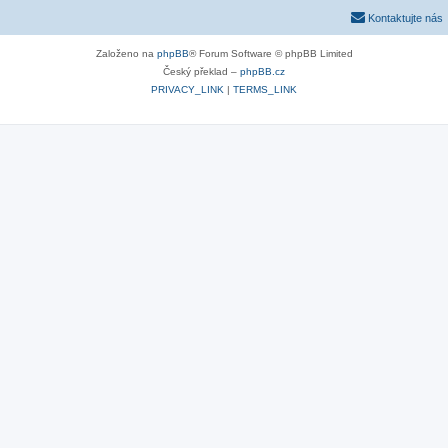
Kontaktujte nás
Založeno na
phpBB
® Forum Software © phpBB Limited
Český překlad –
phpBB.cz
PRIVACY_LINK
|
TERMS_LINK