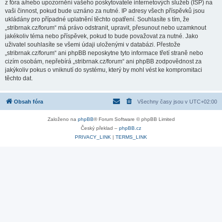
z fóra a/nebo upozornění vašeho poskytovatele internetových služeb (ISP) na
vaši činnost, pokud bude uznáno za nutné. IP adresy všech příspěvků jsou
ukládány pro případné uplatnění těchto opatření. Souhlasíte s tím, že
„stribrnak.cz/forum“ má právo odstranit, upravit, přesunout nebo uzamknout
jakékoliv téma nebo příspěvek, pokud to bude považovat za nutné. Jako
uživatel souhlasíte se všemi údaji uloženými v databázi. Přestože
„stribrnak.cz/forum“ ani phpBB neposkytne tyto informace třetí straně nebo
cizím osobám, nepřebírá „stribrnak.cz/forum“ ani phpBB zodpovědnost za
jakýkoliv pokus o vniknutí do systému, který by mohl vést ke kompromitaci
těchto dat.
Obsah fóra
Všechny časy jsou v
UTC+02:00
Založeno na
phpBB
® Forum Software © phpBB Limited
Český překlad –
phpBB.cz
PRIVACY_LINK
|
TERMS_LINK