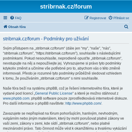
stribrnak.cz/forum
FAQ
Registrovat
Přihlásit se
H
Obsah fóra
l
stribrnak.cz/forum - Podmínky pro užívání
e
d
Svým přístupem na „stribrnak.cz/forum“ (dále jen “my”, “naše”, “nás”,
“stribrnak.cz/forum”, “https://stribrnak.cz/forum”), souhlasíte s následujícími
a
podmínkami. Pokud nesouhlasíte, neprodleně opusťte „stribrnak.cz/forum“,
t
nevstupujte na něj a nepoužívejte jej. Vyhrazujeme si právo tyto podmínky
kdykoliv změnit a učiníme vše potřebné pro to, abychom vás o této změně
informovali. Přesto je rozumné tyto podmínky průběžně sledovat vzhledem
k tomu, že používáním „stribrnak.cz/forum“ s nimi souhlasíte.
Naše fóra beží na systému phpBB, což je řešení internetového fóra, které je
vydané pod licencí „
General Public License
“ a které je možno stáhnout z
www.phpbb.com
. phpBB software pouze zprostředkovává internetové diskuze.
Pro další informace o phpBB navštivte:
http://www.phpbb.com/
.
Zavazujete se nepřispívat na fórum pohoršujícím, hanlivým, nevhodným,
vulgárním nebo jiným materiálem, který by mohl porušovat platné zákony ve
vaší zemi, zákony v zemi, kde sídlí „stribrnak.cz/forum“, nebo platné
mezinárodní právo. Tato činnost může vést k okamžitému a trvalému vykázání