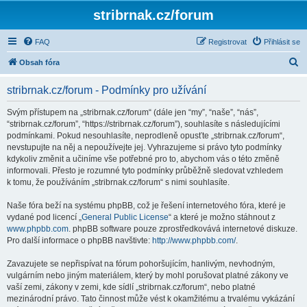
stribrnak.cz/forum
FAQ
Registrovat
Přihlásit se
H
Obsah fóra
l
stribrnak.cz/forum - Podmínky pro užívání
e
d
Svým přístupem na „stribrnak.cz/forum“ (dále jen “my”, “naše”, “nás”,
“stribrnak.cz/forum”, “https://stribrnak.cz/forum”), souhlasíte s následujícími
a
podmínkami. Pokud nesouhlasíte, neprodleně opusťte „stribrnak.cz/forum“,
t
nevstupujte na něj a nepoužívejte jej. Vyhrazujeme si právo tyto podmínky
kdykoliv změnit a učiníme vše potřebné pro to, abychom vás o této změně
informovali. Přesto je rozumné tyto podmínky průběžně sledovat vzhledem
k tomu, že používáním „stribrnak.cz/forum“ s nimi souhlasíte.
Naše fóra beží na systému phpBB, což je řešení internetového fóra, které je
vydané pod licencí „
General Public License
“ a které je možno stáhnout z
www.phpbb.com
. phpBB software pouze zprostředkovává internetové diskuze.
Pro další informace o phpBB navštivte:
http://www.phpbb.com/
.
Zavazujete se nepřispívat na fórum pohoršujícím, hanlivým, nevhodným,
vulgárním nebo jiným materiálem, který by mohl porušovat platné zákony ve
vaší zemi, zákony v zemi, kde sídlí „stribrnak.cz/forum“, nebo platné
mezinárodní právo. Tato činnost může vést k okamžitému a trvalému vykázání