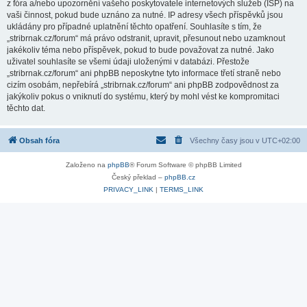
z fóra a/nebo upozornění vašeho poskytovatele internetových služeb (ISP) na
vaši činnost, pokud bude uznáno za nutné. IP adresy všech příspěvků jsou
ukládány pro případné uplatnění těchto opatření. Souhlasíte s tím, že
„stribrnak.cz/forum“ má právo odstranit, upravit, přesunout nebo uzamknout
jakékoliv téma nebo příspěvek, pokud to bude považovat za nutné. Jako
uživatel souhlasíte se všemi údaji uloženými v databázi. Přestože
„stribrnak.cz/forum“ ani phpBB neposkytne tyto informace třetí straně nebo
cizím osobám, nepřebírá „stribrnak.cz/forum“ ani phpBB zodpovědnost za
jakýkoliv pokus o vniknutí do systému, který by mohl vést ke kompromitaci
těchto dat.
Obsah fóra
Všechny časy jsou v
UTC+02:00
Založeno na
phpBB
® Forum Software © phpBB Limited
Český překlad –
phpBB.cz
PRIVACY_LINK
|
TERMS_LINK