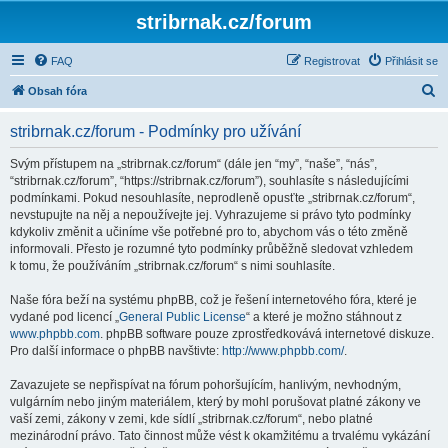
stribrnak.cz/forum
FAQ
Registrovat
Přihlásit se
H
Obsah fóra
l
stribrnak.cz/forum - Podmínky pro užívání
e
d
Svým přístupem na „stribrnak.cz/forum“ (dále jen “my”, “naše”, “nás”,
“stribrnak.cz/forum”, “https://stribrnak.cz/forum”), souhlasíte s následujícími
a
podmínkami. Pokud nesouhlasíte, neprodleně opusťte „stribrnak.cz/forum“,
t
nevstupujte na něj a nepoužívejte jej. Vyhrazujeme si právo tyto podmínky
kdykoliv změnit a učiníme vše potřebné pro to, abychom vás o této změně
informovali. Přesto je rozumné tyto podmínky průběžně sledovat vzhledem
k tomu, že používáním „stribrnak.cz/forum“ s nimi souhlasíte.
Naše fóra beží na systému phpBB, což je řešení internetového fóra, které je
vydané pod licencí „
General Public License
“ a které je možno stáhnout z
www.phpbb.com
. phpBB software pouze zprostředkovává internetové diskuze.
Pro další informace o phpBB navštivte:
http://www.phpbb.com/
.
Zavazujete se nepřispívat na fórum pohoršujícím, hanlivým, nevhodným,
vulgárním nebo jiným materiálem, který by mohl porušovat platné zákony ve
vaší zemi, zákony v zemi, kde sídlí „stribrnak.cz/forum“, nebo platné
mezinárodní právo. Tato činnost může vést k okamžitému a trvalému vykázání