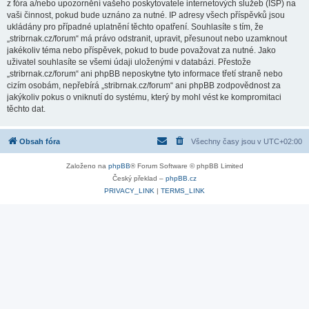
z fóra a/nebo upozornění vašeho poskytovatele internetových služeb (ISP) na
vaši činnost, pokud bude uznáno za nutné. IP adresy všech příspěvků jsou
ukládány pro případné uplatnění těchto opatření. Souhlasíte s tím, že
„stribrnak.cz/forum“ má právo odstranit, upravit, přesunout nebo uzamknout
jakékoliv téma nebo příspěvek, pokud to bude považovat za nutné. Jako
uživatel souhlasíte se všemi údaji uloženými v databázi. Přestože
„stribrnak.cz/forum“ ani phpBB neposkytne tyto informace třetí straně nebo
cizím osobám, nepřebírá „stribrnak.cz/forum“ ani phpBB zodpovědnost za
jakýkoliv pokus o vniknutí do systému, který by mohl vést ke kompromitaci
těchto dat.
Obsah fóra
Všechny časy jsou v
UTC+02:00
Založeno na
phpBB
® Forum Software © phpBB Limited
Český překlad –
phpBB.cz
PRIVACY_LINK
|
TERMS_LINK