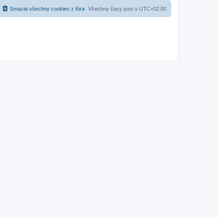
Smazat všechny cookies z fóra
Všechny časy jsou v
UTC+02:00