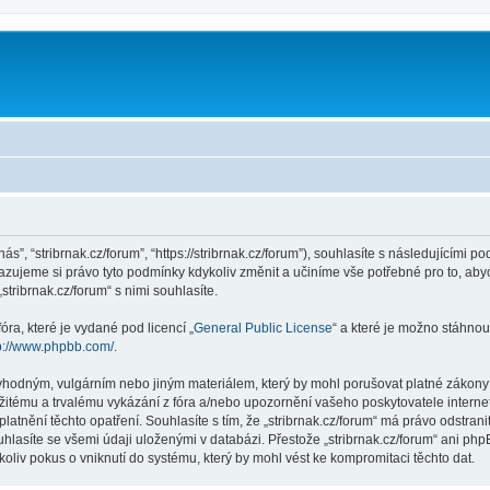
m
nás”, “stribrnak.cz/forum”, “https://stribrnak.cz/forum”), souhlasíte s následujícím
hrazujeme si právo tyto podmínky kdykoliv změnit a učiníme vše potřebné pro to, ab
ribrnak.cz/forum“ s nimi souhlasíte.
ra, které je vydané pod licencí „
General Public License
“ a které je možno stáhnou
p://www.phpbb.com/
.
hodným, vulgárním nebo jiným materiálem, který by mohl porušovat platné zákony ve
žitému a trvalému vykázání z fóra a/nebo upozornění vašeho poskytovatele interne
latnění těchto opatření. Souhlasíte s tím, že „stribrnak.cz/forum“ má právo odstra
hlasíte se všemi údaji uloženými v databázi. Přestože „stribrnak.cz/forum“ ani php
oliv pokus o vniknutí do systému, který by mohl vést ke kompromitaci těchto dat.