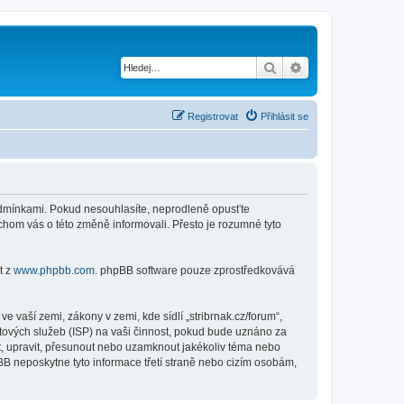
Hledat
Pokročilé hledání
Registrovat
Přihlásit se
i podmínkami. Pokud nesouhlasíte, neprodleně opusťte
ychom vás o této změně informovali. Přesto je rozumné tyto
t z
www.phpbb.com
. phpBB software pouze zprostředkovává
 vaší zemi, zákony v zemi, kde sídlí „stribrnak.cz/forum“,
tových služeb (ISP) na vaši činnost, pokud bude uznáno za
nit, upravit, přesunout nebo uzamknout jakékoliv téma nebo
BB neposkytne tyto informace třetí straně nebo cizím osobám,