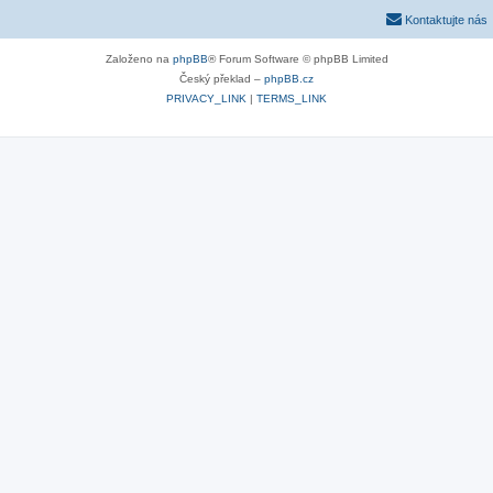
Kontaktujte nás
Založeno na
phpBB
® Forum Software © phpBB Limited
Český překlad –
phpBB.cz
PRIVACY_LINK
|
TERMS_LINK