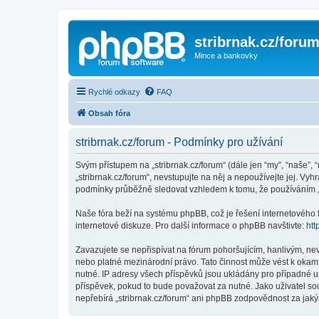
stribrnak.cz/foru
Mince a bankovky
Rychlé odkazy
FAQ
Obsah fóra
stribrnak.cz/forum - Podmínky pro užívání
Svým přístupem na „stribrnak.cz/forum“ (dále jen “my”, “naše”, “
„stribrnak.cz/forum“, nevstupujte na něj a nepoužívejte jej. Vy
podmínky průběžně sledovat vzhledem k tomu, že používáním „st
Naše fóra beží na systému phpBB, což je řešení internetového fó
internetové diskuze. Pro další informace o phpBB navštivte:
htt
Zavazujete se nepřispívat na fórum pohoršujícím, hanlivým, nev
nebo platné mezinárodní právo. Tato činnost může vést k okam
nutné. IP adresy všech příspěvků jsou ukládány pro případné up
příspěvek, pokud to bude považovat za nutné. Jako uživatel sou
nepřebírá „stribrnak.cz/forum“ ani phpBB zodpovědnost za jakýk