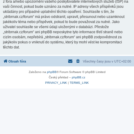
z fóra a/nebo upozornění vašeho poskytovatele internetových služeb (ISP) na
vaši činnost, pokud bude uznáno za nutné. IP adresy všech příspěvků jsou
ukládány pro případné uplatnění těchto opatření. Souhlasíte s tím, že
„stribrnak.cz/forum“ má právo odstranit, upravit, přesunout nebo uzamknout
jakékoliv téma nebo příspěvek, pokud to bude považovat za nutné. Jako
uživatel souhlasíte se všemi údaji uloženými v databázi. Přestože
„stribrnak.cz/forum“ ani phpBB neposkytne tyto informace třetí straně nebo
cizím osobám, nepřebírá „stribrnak.cz/forum“ ani phpBB zodpovědnost za
jakýkoliv pokus o vniknutí do systému, který by mohl vést ke kompromitaci
těchto dat.
Obsah fóra
Všechny časy jsou v
UTC+02:00
Založeno na
phpBB
® Forum Software © phpBB Limited
Český překlad –
phpBB.cz
PRIVACY_LINK
|
TERMS_LINK