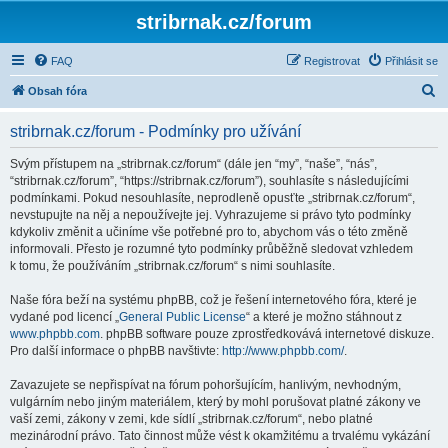
stribrnak.cz/forum
FAQ
Registrovat
Přihlásit se
H
Obsah fóra
l
stribrnak.cz/forum - Podmínky pro užívání
e
d
Svým přístupem na „stribrnak.cz/forum“ (dále jen “my”, “naše”, “nás”,
“stribrnak.cz/forum”, “https://stribrnak.cz/forum”), souhlasíte s následujícími
a
podmínkami. Pokud nesouhlasíte, neprodleně opusťte „stribrnak.cz/forum“,
t
nevstupujte na něj a nepoužívejte jej. Vyhrazujeme si právo tyto podmínky
kdykoliv změnit a učiníme vše potřebné pro to, abychom vás o této změně
informovali. Přesto je rozumné tyto podmínky průběžně sledovat vzhledem
k tomu, že používáním „stribrnak.cz/forum“ s nimi souhlasíte.
Naše fóra beží na systému phpBB, což je řešení internetového fóra, které je
vydané pod licencí „
General Public License
“ a které je možno stáhnout z
www.phpbb.com
. phpBB software pouze zprostředkovává internetové diskuze.
Pro další informace o phpBB navštivte:
http://www.phpbb.com/
.
Zavazujete se nepřispívat na fórum pohoršujícím, hanlivým, nevhodným,
vulgárním nebo jiným materiálem, který by mohl porušovat platné zákony ve
vaší zemi, zákony v zemi, kde sídlí „stribrnak.cz/forum“, nebo platné
mezinárodní právo. Tato činnost může vést k okamžitému a trvalému vykázání