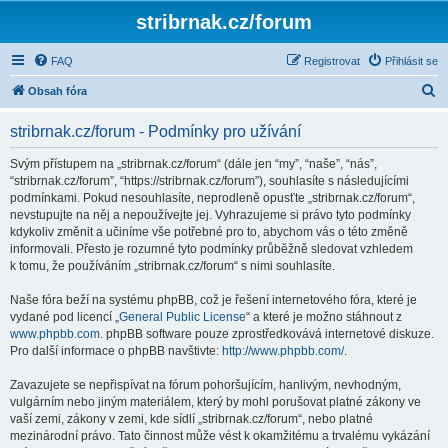
stribrnak.cz/forum
FAQ
Registrovat
Přihlásit se
H
Obsah fóra
l
stribrnak.cz/forum - Podmínky pro užívání
e
d
Svým přístupem na „stribrnak.cz/forum“ (dále jen “my”, “naše”, “nás”,
“stribrnak.cz/forum”, “https://stribrnak.cz/forum”), souhlasíte s následujícími
a
podmínkami. Pokud nesouhlasíte, neprodleně opusťte „stribrnak.cz/forum“,
t
nevstupujte na něj a nepoužívejte jej. Vyhrazujeme si právo tyto podmínky
kdykoliv změnit a učiníme vše potřebné pro to, abychom vás o této změně
informovali. Přesto je rozumné tyto podmínky průběžně sledovat vzhledem
k tomu, že používáním „stribrnak.cz/forum“ s nimi souhlasíte.
Naše fóra beží na systému phpBB, což je řešení internetového fóra, které je
vydané pod licencí „
General Public License
“ a které je možno stáhnout z
www.phpbb.com
. phpBB software pouze zprostředkovává internetové diskuze.
Pro další informace o phpBB navštivte:
http://www.phpbb.com/
.
Zavazujete se nepřispívat na fórum pohoršujícím, hanlivým, nevhodným,
vulgárním nebo jiným materiálem, který by mohl porušovat platné zákony ve
vaší zemi, zákony v zemi, kde sídlí „stribrnak.cz/forum“, nebo platné
mezinárodní právo. Tato činnost může vést k okamžitému a trvalému vykázání