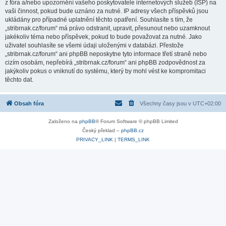
z fóra a/nebo upozornění vašeho poskytovatele internetových služeb (ISP) na
vaši činnost, pokud bude uznáno za nutné. IP adresy všech příspěvků jsou
ukládány pro případné uplatnění těchto opatření. Souhlasíte s tím, že
„stribrnak.cz/forum“ má právo odstranit, upravit, přesunout nebo uzamknout
jakékoliv téma nebo příspěvek, pokud to bude považovat za nutné. Jako
uživatel souhlasíte se všemi údaji uloženými v databázi. Přestože
„stribrnak.cz/forum“ ani phpBB neposkytne tyto informace třetí straně nebo
cizím osobám, nepřebírá „stribrnak.cz/forum“ ani phpBB zodpovědnost za
jakýkoliv pokus o vniknutí do systému, který by mohl vést ke kompromitaci
těchto dat.
Obsah fóra
Všechny časy jsou v
UTC+02:00
Založeno na
phpBB
® Forum Software © phpBB Limited
Český překlad –
phpBB.cz
PRIVACY_LINK
|
TERMS_LINK