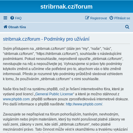
stribrnak.cz/forum
FAQ
Registrovat
Přihlásit se
H
Obsah fóra
l
stribrnak.cz/forum - Podmínky pro užívání
e
d
Svým přístupem na „stribrnak.cz/forum“ (dále jen “my”, “naše”, “nás”,
“stribrnak.cz/forum”, “https://stribrnak.cz/forum”), souhlasíte s následujícími
a
podmínkami. Pokud nesouhlasíte, neprodleně opusťte „stribrnak.cz/forum“,
t
nevstupujte na něj a nepoužívejte jej. Vyhrazujeme si právo tyto podmínky
kdykoliv změnit a učiníme vše potřebné pro to, abychom vás o této změně
informovali. Přesto je rozumné tyto podmínky průběžně sledovat vzhledem
k tomu, že používáním „stribrnak.cz/forum“ s nimi souhlasíte.
Naše fóra beží na systému phpBB, což je řešení internetového fóra, které je
vydané pod licencí „
General Public License
“ a které je možno stáhnout z
www.phpbb.com
. phpBB software pouze zprostředkovává internetové diskuze.
Pro další informace o phpBB navštivte:
http://www.phpbb.com/
.
Zavazujete se nepřispívat na fórum pohoršujícím, hanlivým, nevhodným,
vulgárním nebo jiným materiálem, který by mohl porušovat platné zákony ve
vaší zemi, zákony v zemi, kde sídlí „stribrnak.cz/forum“, nebo platné
mezinárodní právo. Tato činnost může vést k okamžitému a trvalému vykázání