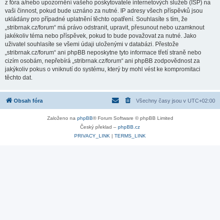
z fóra a/nebo upozornění vašeho poskytovatele internetových služeb (ISP) na
vaši činnost, pokud bude uznáno za nutné. IP adresy všech příspěvků jsou
ukládány pro případné uplatnění těchto opatření. Souhlasíte s tím, že
„stribrnak.cz/forum“ má právo odstranit, upravit, přesunout nebo uzamknout
jakékoliv téma nebo příspěvek, pokud to bude považovat za nutné. Jako
uživatel souhlasíte se všemi údaji uloženými v databázi. Přestože
„stribrnak.cz/forum“ ani phpBB neposkytne tyto informace třetí straně nebo
cizím osobám, nepřebírá „stribrnak.cz/forum“ ani phpBB zodpovědnost za
jakýkoliv pokus o vniknutí do systému, který by mohl vést ke kompromitaci
těchto dat.
Obsah fóra
Všechny časy jsou v
UTC+02:00
Založeno na
phpBB
® Forum Software © phpBB Limited
Český překlad –
phpBB.cz
PRIVACY_LINK
|
TERMS_LINK