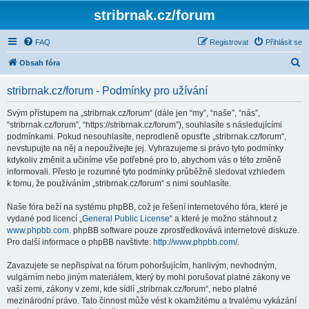
stribrnak.cz/forum
FAQ
Registrovat
Přihlásit se
H
Obsah fóra
l
stribrnak.cz/forum - Podmínky pro užívání
e
d
Svým přístupem na „stribrnak.cz/forum“ (dále jen “my”, “naše”, “nás”,
“stribrnak.cz/forum”, “https://stribrnak.cz/forum”), souhlasíte s následujícími
a
podmínkami. Pokud nesouhlasíte, neprodleně opusťte „stribrnak.cz/forum“,
t
nevstupujte na něj a nepoužívejte jej. Vyhrazujeme si právo tyto podmínky
kdykoliv změnit a učiníme vše potřebné pro to, abychom vás o této změně
informovali. Přesto je rozumné tyto podmínky průběžně sledovat vzhledem
k tomu, že používáním „stribrnak.cz/forum“ s nimi souhlasíte.
Naše fóra beží na systému phpBB, což je řešení internetového fóra, které je
vydané pod licencí „
General Public License
“ a které je možno stáhnout z
www.phpbb.com
. phpBB software pouze zprostředkovává internetové diskuze.
Pro další informace o phpBB navštivte:
http://www.phpbb.com/
.
Zavazujete se nepřispívat na fórum pohoršujícím, hanlivým, nevhodným,
vulgárním nebo jiným materiálem, který by mohl porušovat platné zákony ve
vaší zemi, zákony v zemi, kde sídlí „stribrnak.cz/forum“, nebo platné
mezinárodní právo. Tato činnost může vést k okamžitému a trvalému vykázání