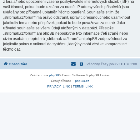
z fóra a/nebo upozornění vašeho poskytovatele internetových služeb (ISP) na
vaši činnost, pokud bude uznáno za nutné. IP adresy všech příspěvků jsou
ukládány pro případné uplatnění těchto opatření. Souhlasíte s tím, že
„stribrnak.cz/forum“ má právo odstranit, upravit, přesunout nebo uzamknout
jakékoliv téma nebo příspěvek, pokud to bude považovat za nutné. Jako
uživatel souhlasíte se všemi údaji uloženými v databázi. Přestože
„stribrnak.cz/forum“ ani phpBB neposkytne tyto informace třetí straně nebo
cizím osobám, nepřebírá „stribrnak.cz/forum“ ani phpBB zodpovědnost za
jakýkoliv pokus o vniknutí do systému, který by mohl vést ke kompromitaci
těchto dat.
Obsah fóra
Všechny časy jsou v
UTC+02:00
Založeno na
phpBB
® Forum Software © phpBB Limited
Český překlad –
phpBB.cz
PRIVACY_LINK
|
TERMS_LINK