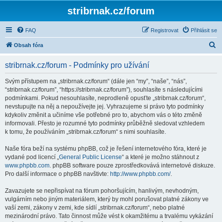
stribrnak.cz/forum
FAQ
Registrovat
Přihlásit se
H
Obsah fóra
l
stribrnak.cz/forum - Podmínky pro užívání
e
d
Svým přístupem na „stribrnak.cz/forum“ (dále jen “my”, “naše”, “nás”,
“stribrnak.cz/forum”, “https://stribrnak.cz/forum”), souhlasíte s následujícími
a
podmínkami. Pokud nesouhlasíte, neprodleně opusťte „stribrnak.cz/forum“,
t
nevstupujte na něj a nepoužívejte jej. Vyhrazujeme si právo tyto podmínky
kdykoliv změnit a učiníme vše potřebné pro to, abychom vás o této změně
informovali. Přesto je rozumné tyto podmínky průběžně sledovat vzhledem
k tomu, že používáním „stribrnak.cz/forum“ s nimi souhlasíte.
Naše fóra beží na systému phpBB, což je řešení internetového fóra, které je
vydané pod licencí „
General Public License
“ a které je možno stáhnout z
www.phpbb.com
. phpBB software pouze zprostředkovává internetové diskuze.
Pro další informace o phpBB navštivte:
http://www.phpbb.com/
.
Zavazujete se nepřispívat na fórum pohoršujícím, hanlivým, nevhodným,
vulgárním nebo jiným materiálem, který by mohl porušovat platné zákony ve
vaší zemi, zákony v zemi, kde sídlí „stribrnak.cz/forum“, nebo platné
mezinárodní právo. Tato činnost může vést k okamžitému a trvalému vykázání