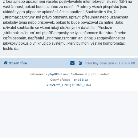
z fóra a/nebo upozornění vašeho poskytovatele internetových služeb (ISP) na
vaši činnost, pokud bude uznáno za nutné. IP adresy všech příspěvků jsou
ukládány pro případné uplatnění těchto opatření. Souhlasíte s tím, že
„stribrnak.cz/forum“ má právo odstranit, upravit, přesunout nebo uzamknout
jakékoliv téma nebo příspěvek, pokud to bude považovat za nutné. Jako
uživatel souhlasíte se všemi údaji uloženými v databázi. Přestože
„stribrnak.cz/forum“ ani phpBB neposkytne tyto informace třetí straně nebo
cizím osobám, nepřebírá „stribrnak.cz/forum“ ani phpBB zodpovědnost za
jakýkoliv pokus o vniknutí do systému, který by mohl vést ke kompromitaci
těchto dat.
Obsah fóra
Všechny časy jsou v
UTC+02:00
Založeno na
phpBB
® Forum Software © phpBB Limited
Český překlad –
phpBB.cz
PRIVACY_LINK
|
TERMS_LINK